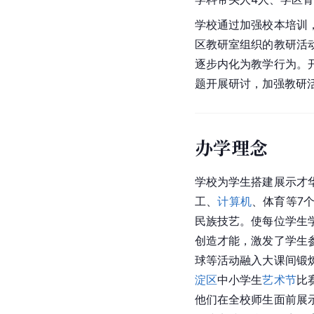
学校通过加强校本培训
区教研室组织的教研活
逐步内化为教学行为。
题开展研讨，加强教研
办学理念
学校为学生搭建展示才
工、
计算机
、体育等7
民族技艺。使每位学生
创造才能，激发了学生
球等活动融入大课间锻
淀区
中小学生
艺术节
比
他们在全校师生面前展