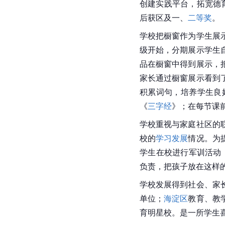
创建实践平台，拓宽德
后获区及一、
二等奖
。
学校把橱窗作为学生展
级开始，分期展示学生
品在橱窗中得到展示，
家长通过橱窗展示看到
积累词句，培养学生良
《
三字经
》；在每节课
学校重视与家庭社区的
校的
学习发展
情况。为
学生在校进行军训活动
负责，把孩子放在这样
学校发展得到社会、家
单位；
海淀区
教育、教
育明星校。是一所学生