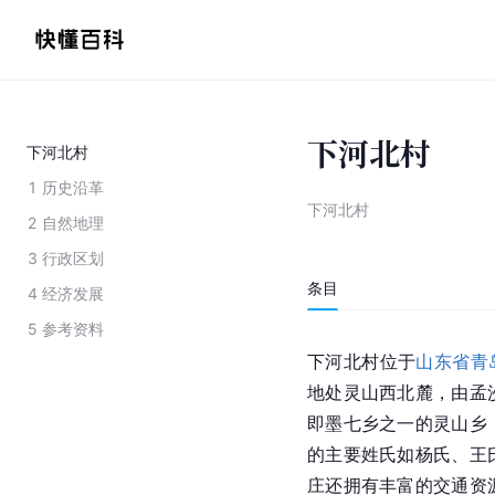
下河北村
下河北村
1
历史沿革
下河北村
2
自然地理
3
行政区划
条目
4
经济发展
5
参考资料
下河北村位于
山东省
青
地处灵山西北麓，由孟
即墨七乡之一的灵山乡
的主要姓氏如杨氏、王
庄还拥有丰富的交通资