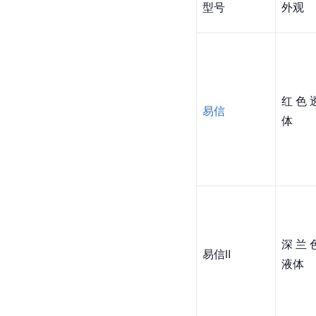
型号
外观
红色
易信
体
深兰
易信Ⅱ
液体