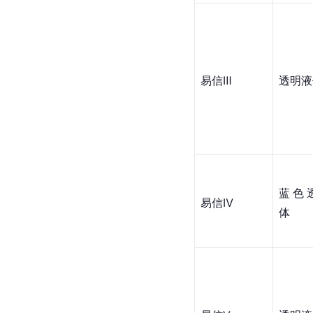
易信Ⅲ
透明液
蓝色
易信Ⅳ
体