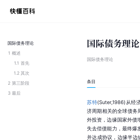
国际债务理论
国际债务理论
1
概述
国际债务理论
1.1
首先
1.2
其次
条目
2
第三阶段
3
最后
苏特
(Suter,1986
济周期相关的全球债务周
外投资，边缘国家外债增
失去偿债能力，最终爆发
并达成协议，边缘半边