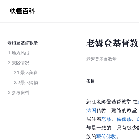
老姆登基督教
老姆登基督教堂
1
地方风俗
老姆登基督教堂
2
景区情况
2.1
景区美食
条目
2.2
景区购物
3
参考资料
怒江老姆登基督教堂 在
法国
传教士建造的教堂
居住着
怒族
、
傈僳族
、
却是一致的，只有极少
族的
藏传佛教
。