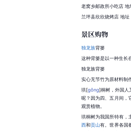
老窝乡邮政所小吃店 
兰坪县欣欣烧烤店 地址
景区购物
独龙族
背篓
这种背篓是以一种生长在
独龙族背篓
实心无节竹为原材料制
珙
[
gǒng
]
桐树，外国人
呢？因为四、五月间，
观赏植物。
珙桐树为我国所特有，
西
和
贡山
有。世界各国