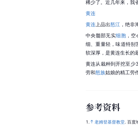
稀少了。近几年来，我
黄连
黄连
上品出
怒江
，绝非
中央髓部无实
细胞
，空
细、重量轻，味道特别
软深厚，是黄连生长的
黄连
从栽种到开挖至少
劳和
怒族
姑娘的精工劳
参
考
资
料
1.
老姆登基督教堂
.
百度