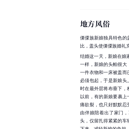
地方风俗
傈僳族新娘独具特色的
比，盖头使傈僳族婚礼
结婚这一天，新娘在娘
一样，新娘的头帕很大
一件衣物和一床被盖而
必须包起，于是新娘头
时在最外层将布垂下，
以前，有的新娘要裹上
痛欲裂，也只好默默忍
由伴娘陪着出了家门，
头，仅留扎得紧紧的车
下来，减轻新娘的负担