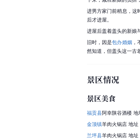
进男方家门前稍息，这
后才进屋。
进屋后盖着盖头的新娘
旧时，因是
包办婚姻
，
然知道，但盖头这一古
景区情况
景区美食
福贡县
阿幸陕谷酒楼 地
金顶镇
羊肉火锅店 地址
兰坪县
羊肉火锅店 地