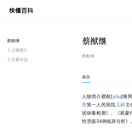
蔡猷继
蔡猷继
1
人物简介
蔡猷继
2
主要作品
条目
人物简介蔡
猷
[
yóu
]
继男
市
第一人民医院
儿科
主
状病毒检测》、《易蒙
性溃疡34例临床分析》