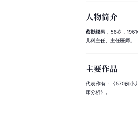
人物简介
蔡猷继
男，58岁，19
儿科主任、主任医师。
主要作品
代表作有：《570例
小
床分析》。