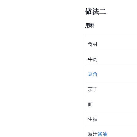
做法二
用料
食材
牛肉
豆角
茄子
面
生抽
豉汁
酱油