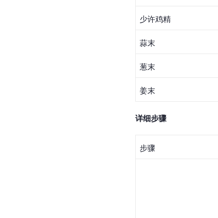
少许
鸡精
蒜末
葱末
姜末
详细步骤
步骤