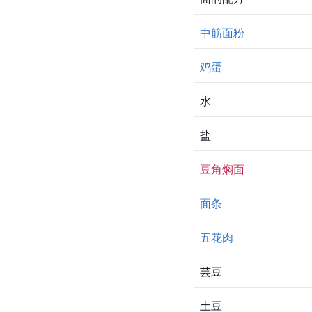
中筋面粉
鸡蛋
水
盐
豆角焖面
面条
五花肉
芸豆
土豆