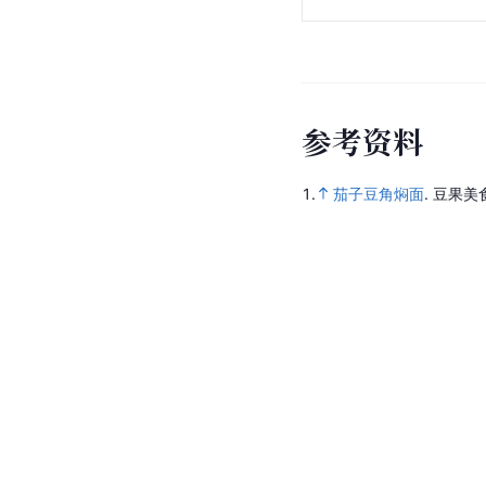
参
考
资
料
1.
茄子豆角焖面
.
豆果美