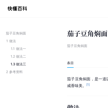
茄子豆角焖面
茄子豆角焖面
1
做法
茄子豆角焖面
1.1
做法一
1.2
做法二
条目
1.3
做法三
2
参考资料
茄子豆角焖面，是一道
[
1
]
咸香味美。
做法