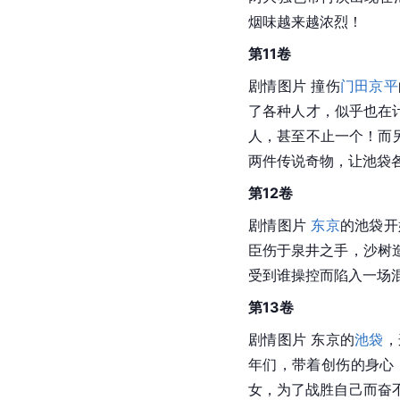
烟味越来越浓烈！
第11卷
剧情图片 撞伤
门田京平
了各种人才，似乎也在
人，甚至不止一个！而
两件传说奇物，让
池袋
第12卷
剧情图片 
东京
的池袋开
臣伤于泉井之手，沙树
受到谁操控而陷入一场
第13卷
剧情图片 东京的
池袋
，
年们，带着创伤的身心
女，为了战胜自己而奋