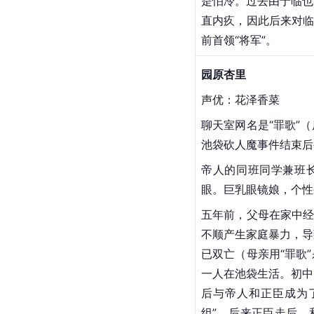
是怕冷。过去由于临也
直内疚，因此后来对临
前首领“将军”。
园原杏里
声优：
花泽香菜
聊天室网名是“罪歌”
池袋砍人魔事件结束后
帝人的同班同学兼班
眼。巨乳眼镜娘，个性
五年前，父母在家中经
不顺产生家庭暴力，导
已双亡（母亲用“罪歌
一人在池袋生活。初中
后与帝人和正臣成为
组”。后来正臣走后，