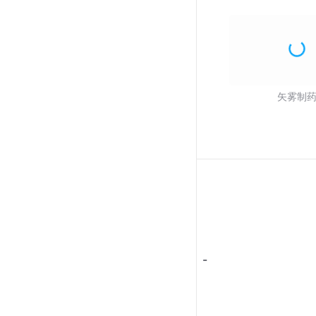
矢雾制
-