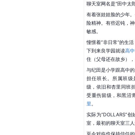
聊天室网名是"田中太郎
有着张娃娃脸的少年。
险精神。有些迟钝，神
敏感。
憧憬着“非日常”的生
下到来良学园就读
高中
住（父母还在故乡），
与纪田是小学跟高中的
担任班长。所属班级
级，依旧和杏里同班担
受重伤留级，和黑沼
里
。
实际为“DOLLARS
室，最初的聊天室三人
至今对临也保持信任的