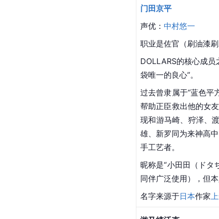
门田京平
声优：
中村悠一
职业是佐官（刷油漆刷
DOLLARS的核心成
袋唯一的良心”。
过去曾隶属于“蓝色平
帮助正臣救出他的女
现和游马崎、狩泽、渡
雄、新罗同为来神高中
手工艺者。
昵称是“小田田（ドタ
同伴广泛使用），但本
名字来源于
日本
作家
上