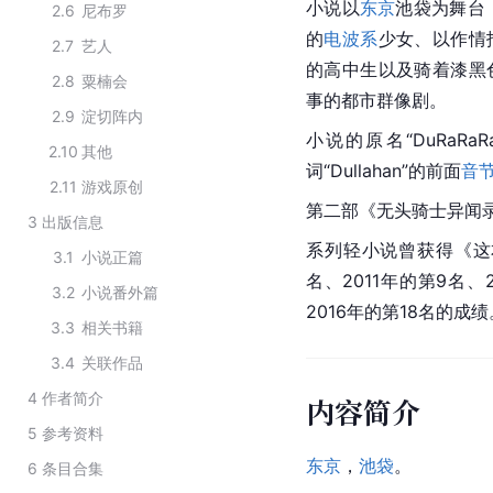
小说以
东京
池袋
为舞台
2.6
尼布罗
的
电波系
少女、以作情
2.7
艺人
的高中生以及骑着漆黑
2.8
粟楠会
事的都市群像剧。
2.9
淀切阵内
小说的原名“DuRaR
2.10
其他
词“Dullahan”的前面
音
2.11
游戏原创
第二部《无头骑士异闻录
3
出版信息
系列轻小说曾获得《这本
3.1
小说正篇
名、2011年的第9名、2
3.2
小说番外篇
2016年的第18名的成绩
3.3
相关书籍
3.4
关联作品
4
作者简介
内容简介
5
参考资料
东京
，
池袋
。
6
条目合集