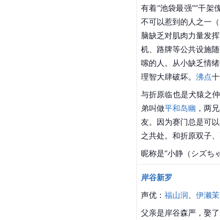
有着“池袋最强”“干
不可以惹到的人之一（
脑缺乏对肌肉力量发挥
机、路牌等公共设施随
嗦的人。从小缺乏情绪
理智大肆破坏。
沸点
十
与折原临也是犬猿之仲
弟叫做
平和岛幽
，两兄
友。因为赛门总是可以
之共处。和折原双子、
昵称是“小静（シズち
岸谷新罗
声优：
福山润
、
伊濑茉
父亲是岸谷森严，娶了