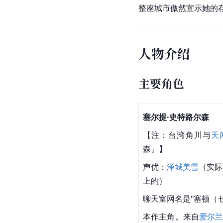
整座城市傲然宣示她的
人物介绍
主要角色
塞尔提·史特路尔森
【注：台湾角川与
天
森』】
声优：
泽城美雪
（实际
上的）
聊天室网名是"塞顿（
本作主角。来自
爱尔