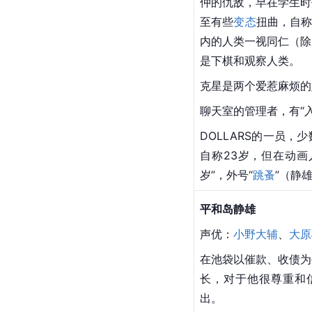
仲的仇敌，早在学生时
至有些
变态
扭曲，自称
内的人类一视同仁（除
是下棋和观察人类。
克星是两个爱惹麻烦的
聊天室的管理者，有“入
DOLLARS的一员
自称23岁，但在动画
岁”，外号“
跳蚤
”（静
平和岛静雄
声优：
小野大辅
、
大原
在池袋以催款、收债为
长，对于他很尊重和信
出。