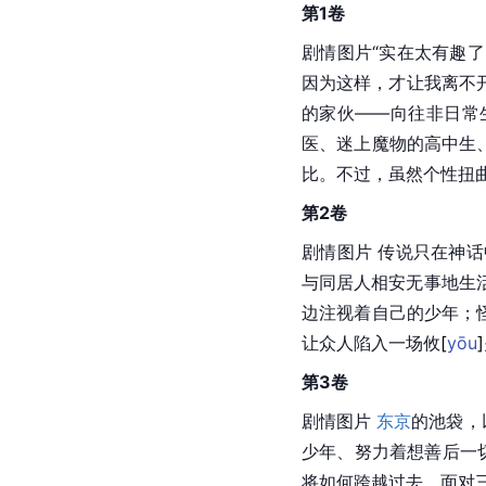
第1卷
剧情图片“实在太有趣
因为这样，才让我离不开
的家伙——向往非日常
医、迷上魔物的高中生
比。不过，虽然个性扭
第2卷
剧情图片 传说只在神
与同居人相安无事地生
边注视着自己的少年；
让众人陷入一场
攸
[
yōu
]
第3卷
剧情图片 
东京
的池袋，
少年、努力着想善后一
将如何跨越过去，面对