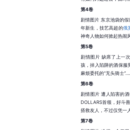
第4卷
剧情图片 东京池袋的假
年新生，技艺高超的
俄
神奇人物如何掀起热闹
第5卷
剧情图片 缺席了上一
孩，掉入陷阱的酒保服
麻烦委托的“
无头骑士
”
第6卷
剧情图片 遭人陷害的
DOLLARS首领，好
搭救友人，不过仅凭一
第7卷