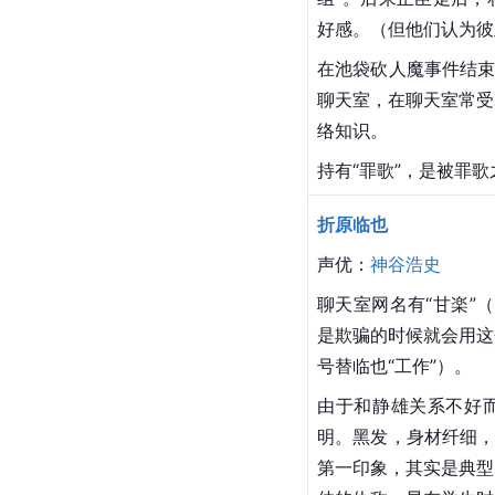
好感。（但他们认为彼
在池袋砍人魔事件结束
聊天室，在聊天室常受
络知识。
持有“罪歌”，是被罪歌
折原临也
声优：
神谷浩史
聊天室网名有“甘楽”（
是欺骗的时候就会用这
号替临也“工作”）。
由于和静雄关系不好
明。黑发，身材纤细，
第一印象，其实是典型