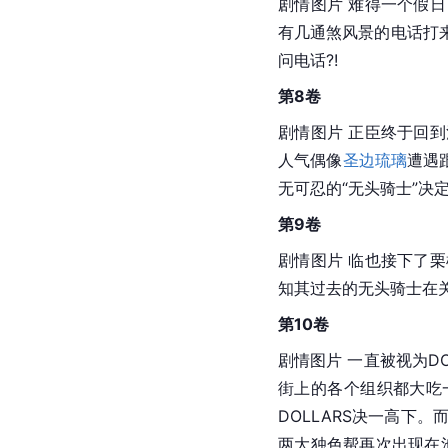
剧情图片 难得一个假
有几通煞风景的电话打
问电话?!
第8卷
剧情图片 正臣终于回到
人气偶像
圣边琉璃
遭遇
无可忍的“
无头骑士
”决
第9卷
剧情图片 临也接下了
知其过去的无头骑士在
第10卷
剧情图片 一直被视为DO
街上的各个组织都大吃
DOLLARS决一高下
两大独色帮再次出现在