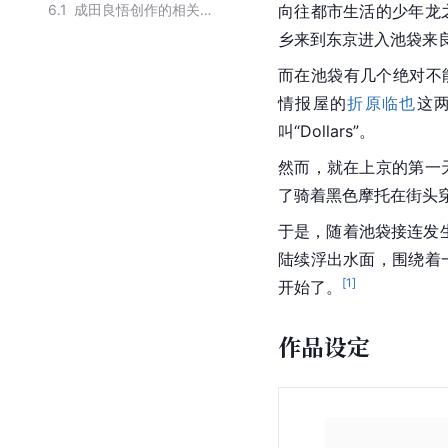
6.1
成田良悟创作的相关作品
向往都市生活的少年龙
乡来到东京进入池袋来
而在池袋有几个绝对不
情报屋的
折原临也
这
叫“Dollars”。
然而，就在上京的第一
了骑着黑色摩托在街头穿
于是，随着
池袋
接连发生
陆续浮出水面，围绕着
[
1
]
开始了。
作品设定