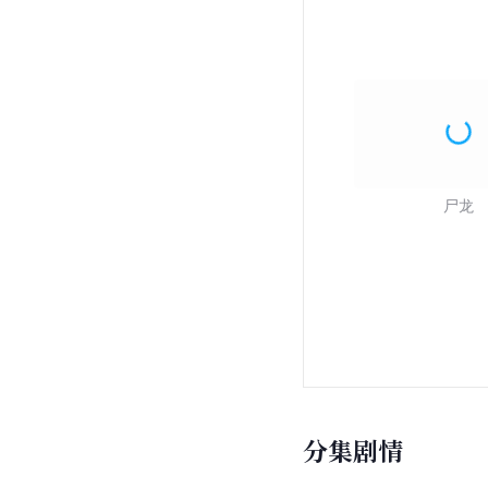
尸龙
分集剧情