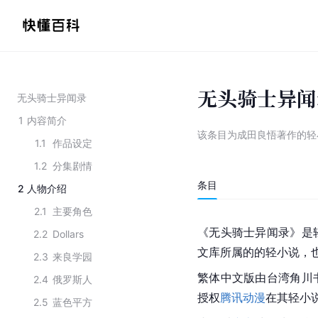
无头骑士异闻
无头骑士异闻录
1
内容简介
该条目为
成田良悟著作的轻
1.1
作品设定
1.2
分集剧情
条目
2
人物介绍
2.1
主要角色
《无头骑士异闻录》是
2.2
Dollars
文库所属的的轻小说，
2.3
来良学园
繁体中文版由台湾角川
2.4
俄罗斯人
授权
腾讯动漫
在其轻小
2.5
蓝色平方