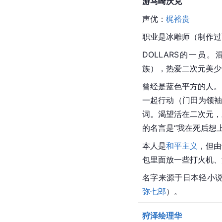
游马崎沃克
声优：
梶裕贵
职业是冰雕师（制作过
DOLLARS的一员
族），热爱二次元美少
曾经是蓝色平方的人。
一起行动（门田为领袖
词。渴望活在二次元，
的名言是“我在死后想
本人是
和平主义
，但由
包里面放一些打火机、
名字来源于日本轻小说
弥七郎
）。
狩泽绘理华