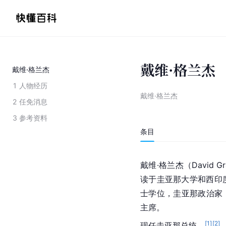
戴维·格兰杰
戴维·格兰杰
1
人物经历
戴维·格兰杰
2
任免消息
3
参考资料
条目
戴维·格兰杰（David G
读于圭亚那大学和西印
士学位，圭亚那政治家，人民全
主席。
[
1
]
[
2
]
现任圭亚那总统。