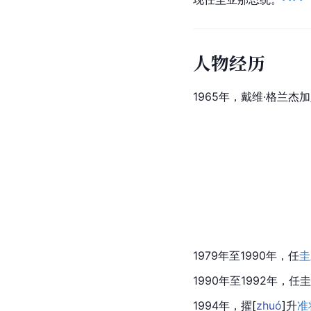
人物经历
1965年，戴维·格兰杰
1979年至1990年，任
圭
1990年至1992年，
1994年，
擢
[
zhuó
]
升
准