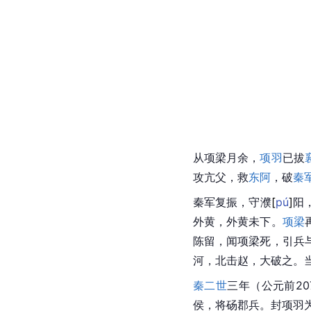
从项梁月余，
项羽
已拔
攻亢父，救
东阿
，破
秦
秦军复振，守
濮
[
pú
]
阳
外黄，外黄未下。
项梁
陈留
，闻项梁死，引兵
河，北击赵，大破之。
秦二世
三年（公元前20
侯
，将砀郡兵。封项羽