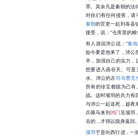
罪。其余凡是秦朝的法
对你们有任何侵害，请
秦朝
的官吏一起到各县
接受，说：“仓库里的
有人游说沛公说：“
秦地
如今要是他来了，沛公
卒，加强自己的实力，
想要进入函谷关。可是
水。沛公的左
司马
曹无
所有的珍宝都据为己有
战。这时项羽的兵力有
与沛公一起送死，趁夜
兵驱马来到
鸿门
见项羽
去的，才得以脱身返回
项羽
于是向西行进，一