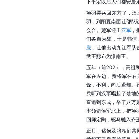
下平定以后人们都安居
项羽罢兵回东方了，汉
羽，到阳夏南面让部队
会合。楚军迎击
汉军
，
们各自为战，于是韩信
殷
，让他出动九江军队击
武王黥布为淮南王。
五年（前202），高祖
军在左边，费将军在右
锋，不利，向后退却。
兵听到汉军唱起了楚地
直追到东成，杀了八万
率领诸侯军北上，把项
回师定陶，驱马驰入齐
正月，诸侯及将相们共