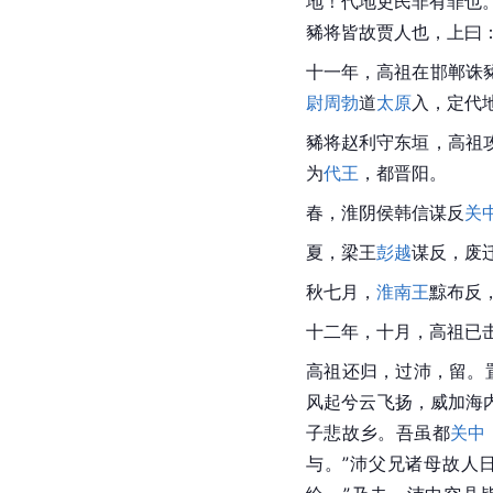
地！代地吏民非有罪也
豨将皆故贾人也，上曰：
十一年，高祖在邯郸诛
尉
周勃
道
太原
入，定代
豨将赵利守东垣，高祖
为
代王
，都晋阳。
春，淮阴侯韩信谋反
关
夏，梁王
彭越
谋反，废
秋七月，
淮南王
黥布反
十二年，十月，高祖已击
高祖还归，过沛，留。
风起兮云飞扬，威加海
子悲故乡。吾虽都
关中
与。”沛父兄诸母故人