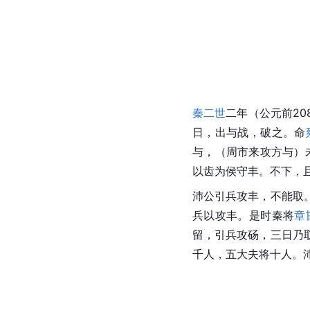
秦二世
二年（公元前20
日，出与战，破之。命
与，（周市来攻方与）
以齿为侯守丰。不下，
沛公引兵攻丰，不能取
兵以攻丰。是时秦将
章
留，引兵攻砀，三日乃
千人，五大夫将十人。