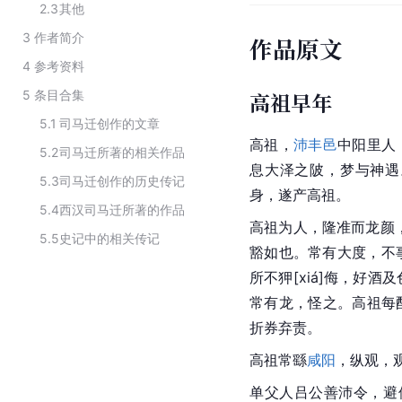
2.3
其他
3
作者简介
作品原文
4
参考资料
5
条目合集
高祖早年
5.1
司马迁创作的文章
高祖，
沛丰邑
中阳里人
5.2
司马迁所著的相关作品
息大泽之陂，梦与神遇
5.3
司马迁创作的历史传记
身，遂产高祖。
5.4
西汉司马迁所著的作品
高祖为人，隆准而龙颜，
5.5
史记中的相关传记
豁如也。常有大度，不
所不狎[xiá]侮，好酒
常有龙，怪之。高祖每酤
折券弃责。
高祖常繇
咸阳
，纵观，
单父人吕公善沛令，避