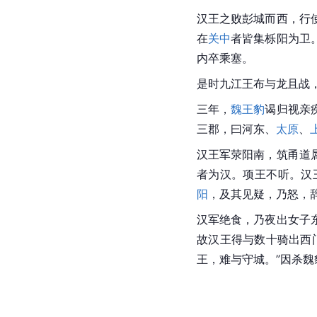
汉王之败彭城而西，行
在
关中
者皆集栎阳为卫
内卒乘塞。
是时九江王布与龙且战
三年，
魏王豹
谒归视亲
三郡，曰河东、
太原
、
汉王军荥阳南，筑甬道
者为汉。项王不听。汉
阳
，及其见疑，乃怒，
汉军绝食，乃夜出女子
故汉王得与数十骑出西
王，难与守城。”因杀魏