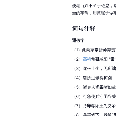
使老百姓不至于倦怠，
坐的车驾，用黄缎子做
词句注释
通假字
（1）此两家
常
折券弃
责
（2）
高祖
常繇
咸阳
 "
常
（3）遂坐上坐，无所
诎
（4）诸所过毋得掠
卤
，
（5）诸吏人皆
案
堵如故
（6）可急使兵守函谷
（7）乃
详
尊怀王为义帝
（8）兵罢戏下，
戏
通“