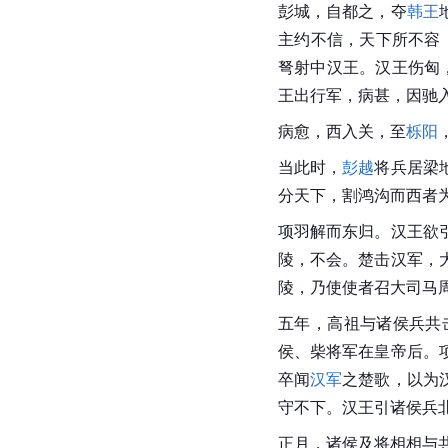
彭城，自都之，夺
韩王
主约不信，天下所不容
弩射中汉王。汉王伤匈，
王出行军，病甚，因驰
病愈，西入关，至
栎阳
当此时，
彭越
将兵居梁
分天下，割鸿沟而西者
项羽解而东归。汉王欲
陵，不会。楚击汉军，
陵，乃使使者召大司马
五年，高祖与诸侯兵共
侯、柴将军在皇帝后。
卒闻
汉军
之楚歌，以为
守不下。汉王引诸侯兵
正月，诸侯及将相相与