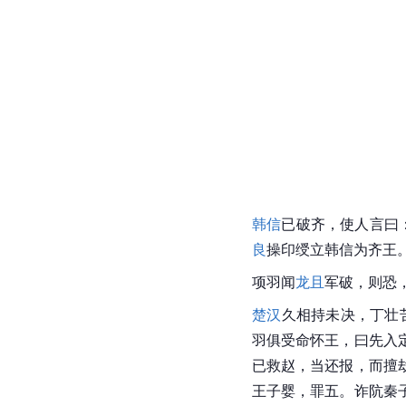
韩信
已破齐，使人言曰
良
操印绶立韩信为齐王
项羽闻
龙且
军破，则恐
楚汉
久相持未决，丁壮
羽俱受命怀王，曰先入
已救赵，当还报，而擅
王子婴，罪五。诈阬秦