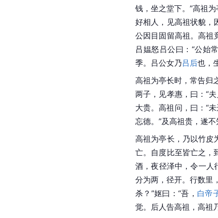
钱，坐之堂下。”高祖为亭
好相人，见高祖状貌，
公因目固留高祖。高祖
吕媪怒吕公曰：“公始
季。吕公女乃
吕后
也，
高祖为亭长时，常告归之
两子，见孝惠，曰：“
大贵。高祖问，曰：“未
忘德。”及高祖贵，遂不
高祖为亭长，乃以竹皮
亡。自度比至皆亡之，
酒，夜径泽中，令一人
分为两，径开。行数里
杀？”妪曰：“吾，
白帝
觉。后人告高祖，高祖