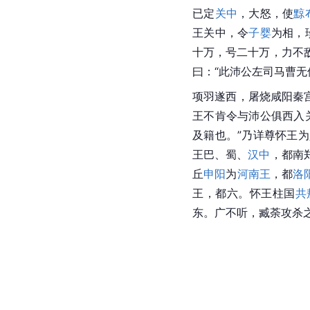
已定
关中
，大怒，使
黥
王
关中
，令
子婴
为相，
十万，号二十万，力不
曰：“此沛公左司马曹无
项羽遂西，屠烧咸阳秦
王不肯令与沛公俱西入
及籍也。”乃详尊怀王
王巴
、蜀、
汉中
，都
南
丘
申阳
为
河南王
，都
洛
王
，都六。怀王
柱国
共
东
。广不听，臧荼攻杀