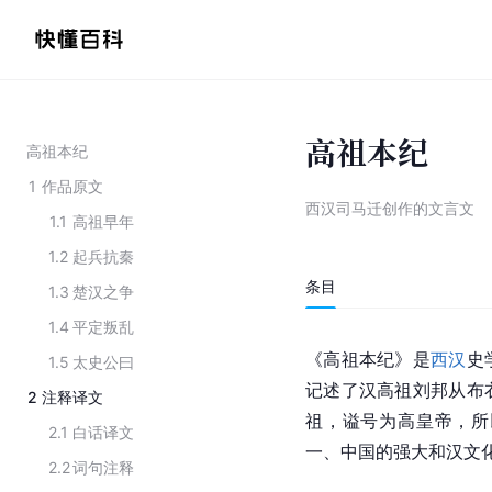
高祖本纪
高祖本纪
1
作品原文
西汉司马迁创作的文言文
1.1
高祖早年
1.2
起兵抗秦
条目
1.3
楚汉之争
1.4
平定叛乱
《高祖本纪》是
西汉
史
1.5
太史公曰
记述了
汉高祖
刘邦
从布
2
注释译文
祖，
谥号
为高皇帝，所
2.1
白话译文
一、
中国
的强大和
汉文
2.2
词句注释