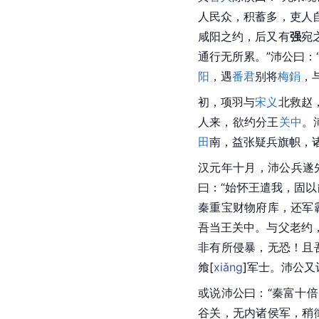
人民众，积蓄多，吏人
咸阳之约，后又有
强
宛
通行无所累。”沛公曰：
阳
，遇
番君
别将
梅鋗
，
初，项羽与
宋义
北救赵
人来，欲约分王
关中
。
田
南，益张疑兵旗帜，
汉元年十月，沛公兵遂
曰：“始怀王遣我，固
秦重宝财物府库，还军
吾当王关中。与父老约
非有所侵暴，无恐！且
飨
[
xiǎng
]
军士。沛公又
或说沛公曰：“秦富十
谷关，无内诸侯军，稍