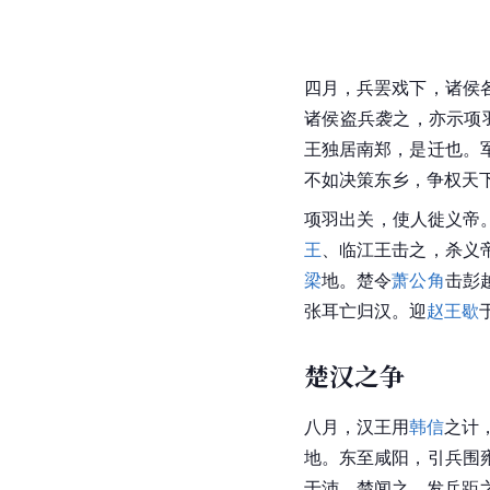
四月，兵罢戏下，诸侯
诸侯盗兵袭之，亦示
项
王独居
南郑
，是迁也。
不如决策
东乡
，争权天下
项羽出关，使人徙义帝
王
、临江王击之，杀义
梁
地。楚令
萧公角
击彭
张耳亡归汉。迎
赵王歇
楚汉之争
八月，汉王用
韩信
之计
地。东至咸阳，引兵围
于沛。楚闻之，发兵距