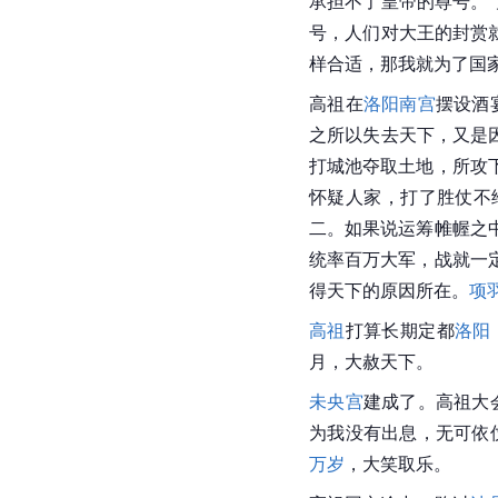
承担不了皇帝的尊号。
号，人们对大王的封赏
样合适，那我就为了国
高祖在
洛阳南宫
摆设酒
之所以失去天下，又是
打城池夺取土地，所攻
怀疑人家，打了胜仗不
二。如果说运筹帷幄之
统率百万大军，战就一
得天下的原因所在。
项
高祖
打算长期定都
洛阳
月，大赦天下。
未央宫
建成了。高祖大
为我没有出息，无可依
万岁
，大笑取乐。