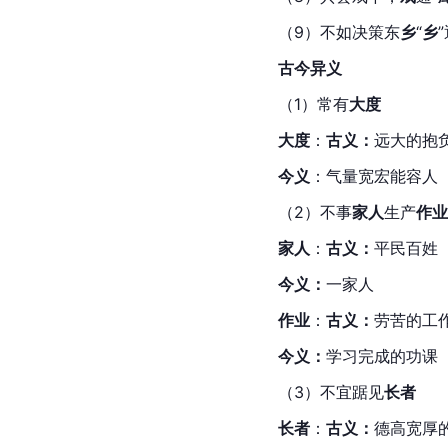
（9）不如决策东
乡
“
乡
”
古今异义
（1）常有
大度
大度
：
古义：
远大的抱
今义
：气量宽宏能容人
（2）不事
家人
生产
作业
家人
：
古义：
平民百姓
今义：
一家人
作业
：
古义：
劳苦的工
今义：
学习完成的功课
（3）不宜踞见
长者
长者
：
古义：
德高宽厚