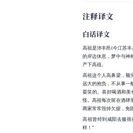
注释译文
白话译文
高祖是沛丰邑(今江苏丰
的岸边休息，梦中与神
产下高祖。
高祖这个人高鼻梁，额
远大的抱负，不从事一
耍笑的。喜好喝酒和美
怪。高祖每次留在酒肆
两家常常毁掉欠据，免
高祖曾经到咸阳去服徭
样！”