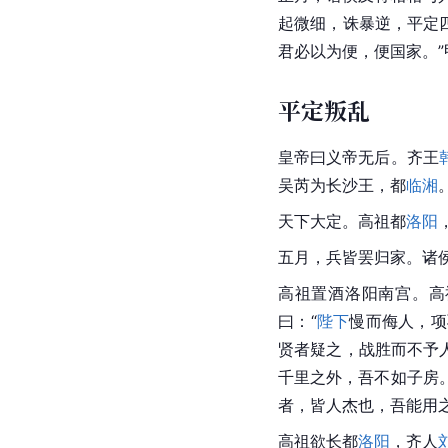
起微细，诛暴逆，平定
君必以为便，便国家。
平定叛乱
皇帝曰义帝无后。齐王
吴芮为长沙王，都
临湘
天下大定。高祖都
洛阳
五月，兵皆罢归家。诸
高祖置酒洛阳南宫。高
曰：“
陛下
慢而侮人，项
贤者疑之，战胜而不予
千里之外，吾不如子房
者，皆人杰也，吾能用
高祖欲长都
洛阳
，齐人