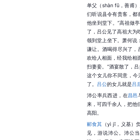
单父（shàn fǔ，善甫
们听说县令有贵客，都
他坐到堂下。”高祖做
了，吕公见了高祖大为
领到堂上坐下。萧何说
谦让。酒喝得尽兴了，
欢给人相面，经我给相
扫妻妾。”酒宴散了，
这个女儿你不同意，今
了。
吕公
的女儿就是
吕
沛公率兵西进，在
昌邑
来，可四千余人，把他
高阳。
郦食其
（yì jī，义
见，游说沛公。沛公当