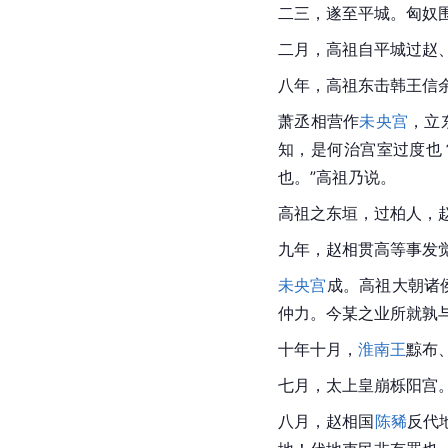
二三，遂至平城。匈奴
二月，高祖自平城过赵
八年，高祖东击韩王信
萧丞相营作
未央宫
，立
知，是何治宫室过度也
也。”高祖乃说。
高祖之东垣，过柏人，
九年，赵相贯高等事发
未央宫
成。高祖大朝诸
仲力。今某之业所就孰
十年十月，
淮南王
黥布
七月，太上皇崩栎阳宫
八月，赵相国
陈豨
反代