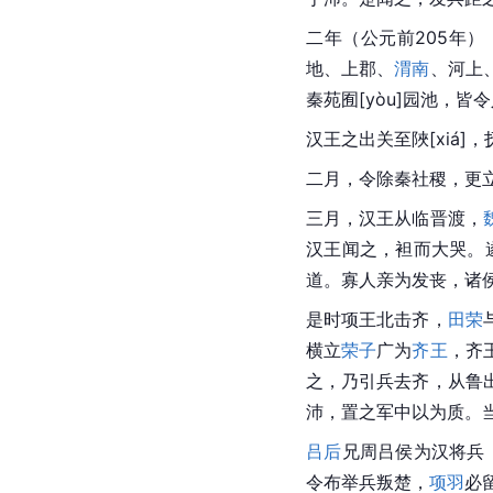
二年（公元前205年
地、上郡、
渭南
、河上
秦苑囿[yòu]园池，
汉王之出关至陜[xiá
二月，令除秦社稷，更
三月，汉王从临晋渡，
汉王闻之，袒而大哭。
道。寡人亲为发丧，诸侯
是时项王北击齐，
田荣
横立
荣子
广为
齐王
，齐
之，乃引兵去齐，从鲁
沛，置之军中以为质。
吕后
兄周吕侯为汉将兵
令布举兵叛楚，
项羽
必