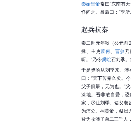
秦始皇帝
常曰“东南有
怪问之。吕后曰：“季
起兵抗秦
秦二世元年秋（公元前2
掾、主吏
萧何
、
曹参
乃
听。”乃令
樊哙
召刘季。
于是樊哙从刘季来。沛
曰：“天下苦秦久矣。
父子俱屠，
无为
也。”
涂地。吾非敢自爱，恐
家，尽让刘季。诸父老
为沛公。祠
黄帝
，祭
蚩
皆为收沛子弟二三千人