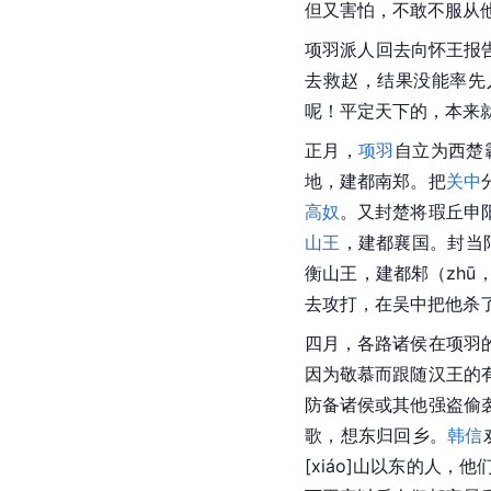
但又害怕，不敢不服从
项羽派人回去向怀王报
去救赵，结果没能率先
呢！平定天下的，本来
正月，
项羽
自立为西楚
地，建都南郑。把
关中
高奴
。又封楚将瑕丘申
山王
，建都襄国。封当阳君
衡山王，建都邾（zhū
去攻打，在吴中把他杀
四月，各路诸侯在项羽
因为敬慕而跟随汉王的
防备诸侯或其他强盗偷
歌，想东归回乡。
韩信
[xiáo]山以东的人