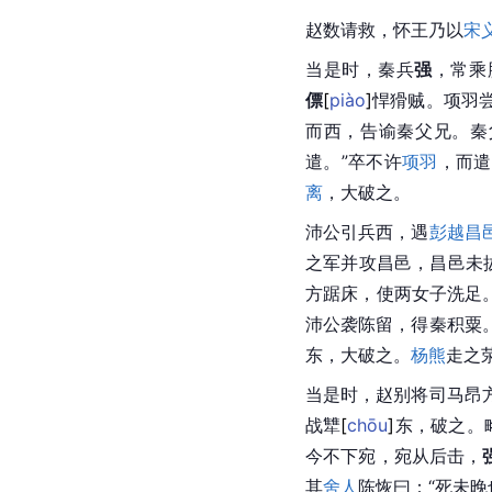
赵数请救，怀王乃以
宋
当是时，秦兵
强
，常乘
僄
[
piào
]
悍猾贼。项羽
而西，告谕秦父兄。秦
遣。”卒不许
项羽
，而遣
离
，大破之。
沛公引兵西，遇
彭越
昌
之军并攻昌邑，昌邑未
方踞床，使两女子洗足
沛公袭
陈留
，得秦积粟
东，大破之。
杨熊
走之
当是时，赵别将
司马昂
战
犨
[
chōu
]
东，破之。
今不下宛，宛从后击，
其
舍人
陈恢
曰：“死未晚