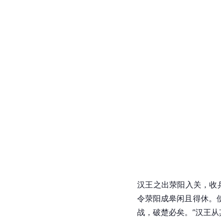
汉王之出荥阳入关，收
令荥阳成皋闲且得休。
战，破楚必矣。”汉王