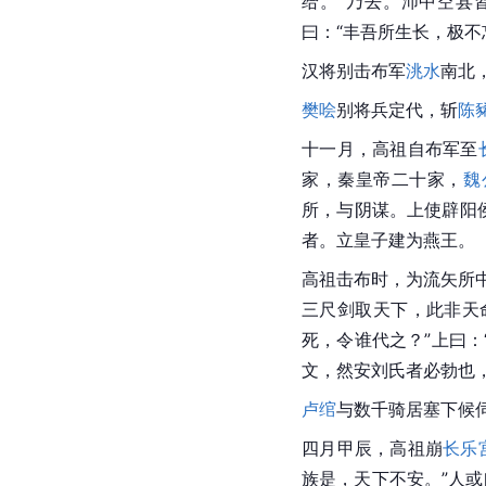
给。”乃去。沛中空县
曰：“丰吾所生长，极
汉将别击布军
洮水
南北
樊哙
别将兵定代，斩
陈
十一月，高祖自布军至
家，秦皇帝二十家，
魏
所，与阴谋。上使辟阳侯
者。立皇子建为燕王。
高祖击布时，为流矢所
三尺剑取天下，此非天
死，令谁代之？”上曰：
文，然安刘氏者必勃也
卢绾
与数千骑居塞下候
四月甲辰，高祖崩
长乐
族是，天下不安。”人