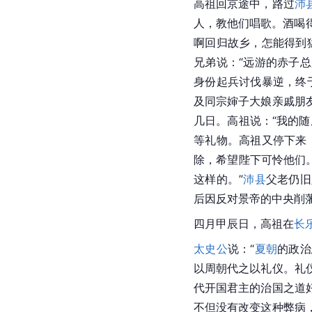
高祖回京途中，路过
沛
人，教他们唱歌。酒喝
啊回归故乡，怎能得到
兄弟说：“远游的赤子
身份起兵讨伐暴逆，终
及同宗婶子大娘亲戚朋
几日。高祖说：“我的
等礼物。高祖又停下来
除，希望陛下可怜他们。
这样的。”
沛县
父老仍旧
后因反对景帝的中央削
四月甲辰日，高祖在
长
太史公
说：“
夏朝
的政治
以周朝代之以礼仪。礼
代开国君主的治国之道
不但没有改变这种弊病