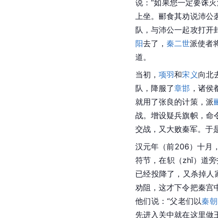
说：“如果您一定要诛
上坐。郦食其劝说沛公
队，与沛公一起攻打开
阳
去了，
秦二世
派使者
道。
当初，
项羽
和
宋义
向北
队，降服了
章邯
，诸侯
就用了张良的计策，派
战。增设疑兵旗帜，命
交战，又大败秦军。于
汉元年（前206）十
符节，在轵（zhǐ）
已经投降了，又杀掉人
劝阻，这才下令把秦宫
他们说：“父老们以
秦朝
先进入关中就在这里做