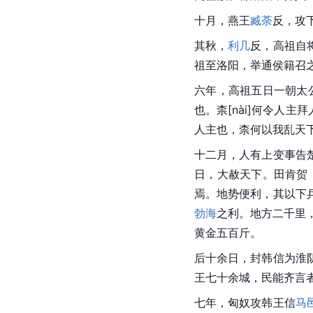
十月，燕王
臧荼
反，攻
其秋，
利几
反，高祖自
祖至洛阳，举通侯籍召
六年，高祖五日一朝太
也。柰[nài]何令人
人主也，柰何以我乱天
十二月，人有上变事告
日，大赦天下。田肯贺
焉。地势便利，其以下
勃海
之利。地方二千里
黄金五百斤。
后十余日，封韩信为淮
王七十余城，民能齐言
七年，匈奴攻韩王信
马