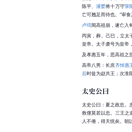
陈平、
灌婴
将十万守
荥
亡可翘足而待也。”审
卢绾
闻高祖崩，遂亡入
丙寅，葬。己巳，立太
皇帝。太子袭号为皇帝
及孝惠五年，思高祖之
高帝八男：长庶
齐悼惠
后
时徙为赵共王；次淮
太史公曰
太史公
曰：夏之政忠。
救僿莫若以忠。三王之
人不倦，得天统矣。朝