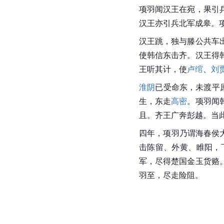
项羽闻汉王在宛，果引
汉王亦引兵北军成皋。
汉王跳，独与滕公共车
使韩信东击齐。汉王得
王听其计，使
卢绾
、
刘
淮阴
已受命东，未渡平
生，东走
高密
。项羽闻
且。齐王广奔彭越。当
四年，项羽乃谓海春侯
击陈留、外黄、睢阳，
军，尽得楚国金玉货赂
羽至，尽走险阻。