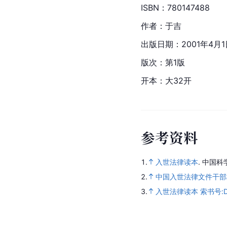
ISBN：780147488  
作者：于吉  
出版日期：2001年4月1日
版次：第1版  
开本：大32开
参
考
资
料
1.
入世法律读本
.
中国科
2.
中国入世法律文件干部
3.
入世法律读本 索书号:D9