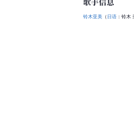
歌手信息
铃木亚美
（
日语
：铃木 