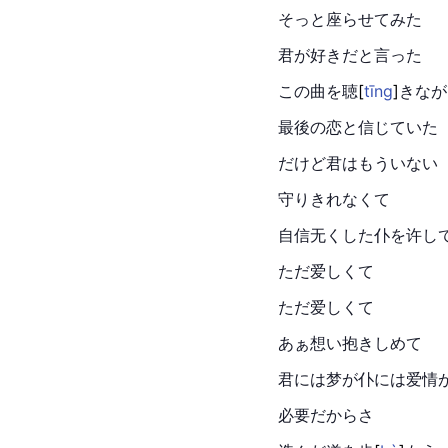
そっと座らせてみた
君が好きだと言った
この曲を
聴
[
tīng
]
きなが
最後の恋と信じていた
だけど君はもういない
守りきれなくて
自信无くした仆を许し
ただ爱しくて
ただ爱しくて
あぁ想い抱きしめて
君には梦が仆には爱情
必要だからさ