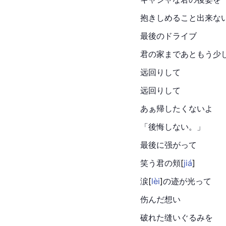
抱きしめること出来な
最後のドライブ
君の家まであともう少
远回りして
远回りして
あぁ帰したくないよ
「後悔しない。」
最後に强がって
笑う君の
頬
[
jiá
]
涙
[
lèi
]
の迹が光って
伤んだ想い
破れた缝いぐるみを