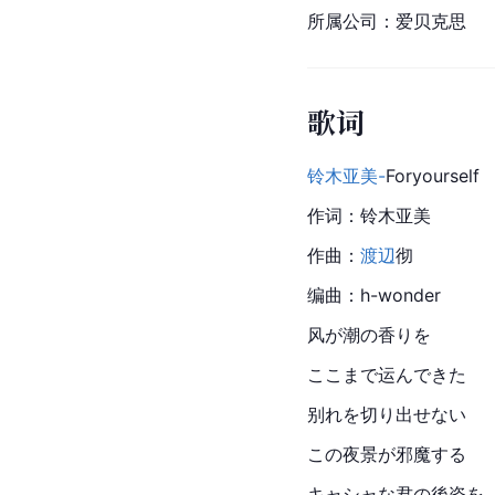
所属公司：爱贝克思
歌词
铃木亚美-
Foryourself
作词：铃木亚美
作曲：
渡辺
彻
编曲：h-wonder
风が潮の香りを
ここまで运んできた
别れを切り出せない
この夜景が邪魔する
キャシャな君の後姿を