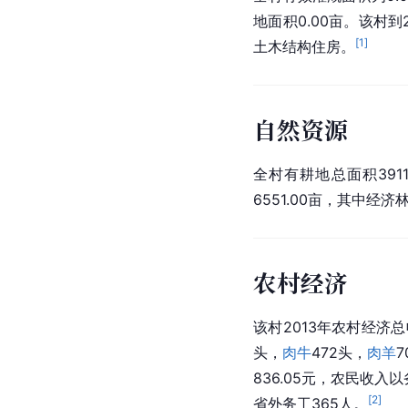
地面积0.00亩。该村到
[
1
]
土木结构住房。
自然资源
全村有耕地总面积3911
6551.00亩，其中经济
农村经济
该村2013年农村经济总
头，
肉牛
472头，
肉羊
836.05元，农民收入
[
2
]
省外务工365人。