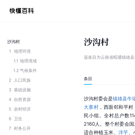
沙沟村
沙沟村
1
地理环境
该条目为
云南省昭通镇雄县
1.1
地理境域
1.2
气候条件
条目
2
人口民族
3
基础设施
沙沟村委会是
镇雄县
牛
4
自然资源
大寨村
，西面邻和平村
5
农村经济
民小组。全村总户数11
6
卫生
2160人。整个村委会国
7
村务公开
适合种植玉米、
洋芋
、