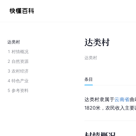
达类村
达类村
1
村情概况
达类村
2
自然资源
3
农村经济
条目
4
特色产业
5
参考资料
达类村隶属于
云南省
曲
1820米，农民收入主要
村情概况