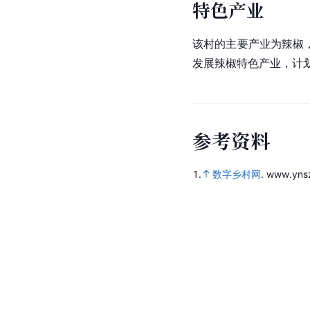
特色产业
该村的主要产业为辣椒，
发展辣椒特色产业，计
参
考
资
料
1.
数字乡村网
.
www.ynsz