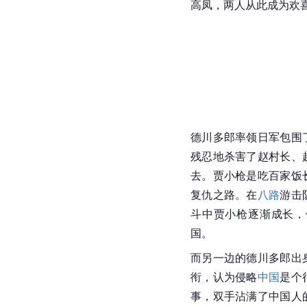
高凤，两人从此成为欢
德川多郎率领日军包围
残忍地杀害了赵村长、
去。贾小枪是吃百家饭
复仇之路。在
八路
游击
斗中贾小枪逐渐成长，
国。
而另一边的德川多郎出
衔，认为侵略
中国
是个
事，双手沾满了中国人