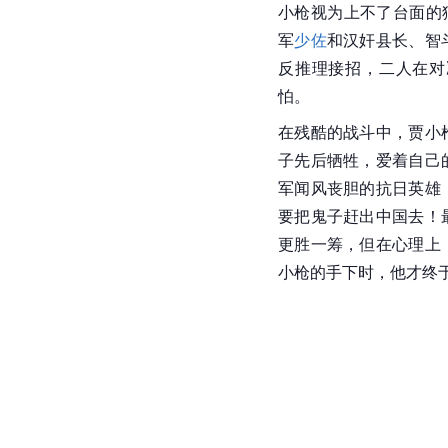
小枪视为上不了台面的
军
少佐
和汉奸县长、智
反推理接招，二人在对
怕。
在残酷的战斗中，贾小
子先后牺牲，爱着自己
军闻风丧胆的抗日英雄
要把鬼子赶出中国去！
更胜一筹，但在心理上
小枪的手下时，他才终