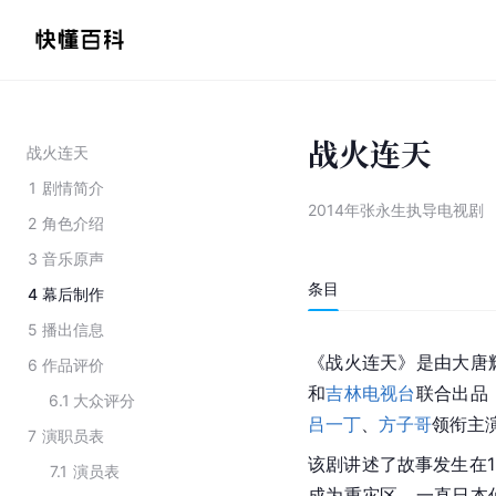
战火连天
战火连天
1
剧情简介
2014年张永生执导电视剧
2
角色介绍
3
音乐原声
条目
4
幕后制作
5
播出信息
《战火连天》是由大唐
6
作品评价
和
吉林电视台
联合出品
6.1
大众评分
吕一丁
、
方子哥
领衔主
7
演职员表
该剧讲述了故事发生在1
7.1
演员表
成为重灾区。一直日本