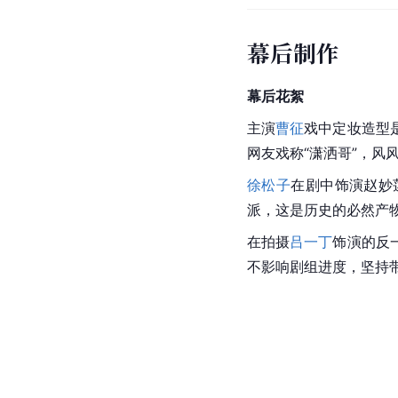
幕后制作
幕后花絮
主演
曹征
戏中定妆造型
网友戏称“潇洒哥”，风
徐松子
在剧中饰演赵妙
派，这是历史的必然产
在拍摄
吕一丁
饰演的反
不影响剧组进度，坚持