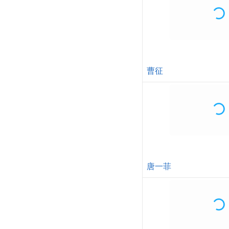
曹征
唐一菲