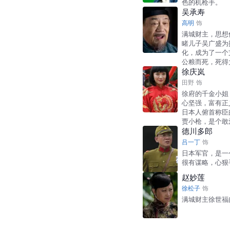
色的机枪手。
吴承寿
高明
饰
满城财主，思想
睹儿子吴广盛为
化，成为了一个
公粮而死，死得
徐庆岚
田野
饰
徐府的千金小姐
心坚强，富有正
日本人俯首称臣
贾小枪，是个敢
德川多郎
吕一丁
饰
日本军官，是一
很有谋略，心狠
赵妙莲
徐松子
饰
满城财主徐世福