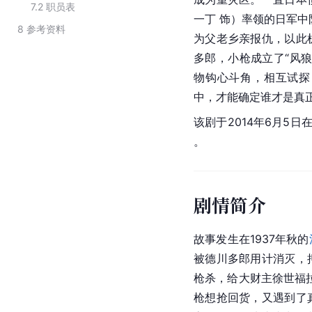
7.2
职员表
一丁 饰）率领的日军中
8
参考资料
为父老乡亲报仇，以此
多郎，小枪成立了“风
物钩心斗角，相互试探
中，才能确定谁才是真
该剧于2014年6月5
。
剧情简介
故事发生在1937年秋的
被德川多郎用计消灭，
枪杀，给大财主徐世福
枪想抢回货，又遇到了