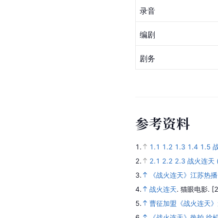
出品人
录音
编剧
剧务
参
考
资
料
1.
1.1
1.2
1.3
1.4
1.5
2.
2.1
2.2
2.3
战火连天 
3.
《战火连天》江苏热播
4.
战火连天
.
猫眼电影.
[
5.
曹征加盟《战火连天》