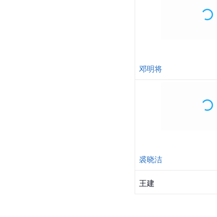
邓明将
裘晓洁
王建