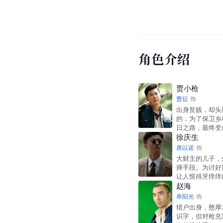
角色介绍
贾小枪
曹征
饰
出身贫贱，却头
的，为了保卫乡
日之路，最终变
徐庆生
唐以诺
饰
大财主的儿子，
择手段。为讨好
让人恨得牙痒痒
赵海
单阳光
饰
猎户出身，憨厚
识字，但对枪充