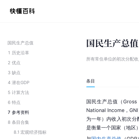
国民生产总值
国民生产总值
1
历史沿革
所有常住单位的初次分配收
2
优点
3
缺点
条目
4
潜在GDP
5
计算方法
国民生产总值（Gross N
6
特点
National Inco
7
参考资料
为一年）内收入初次分
8
条目合集
是衡量一个国家（地区
8.1
宏观经济指标
与
国内生产总值
（GD