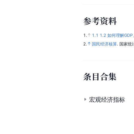
参
考
资
料
1.
1.1
1.2
如何理解GDP
2.
国民经济核算
.
国家统
条
目
合
集
宏观经济指标