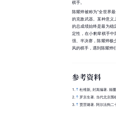
棋手。
陈耀烨被称为“全世界
的克敌武器。某种意义
的总成绩始终是最为稳
定性，在小豹辈棋手中
强、
半决赛
，陈耀烨极
风的棋手，遇到陈耀烨
参
考
资
料
1.
杜维新, 封嵩编著.
颠覆
2.
罗京生著.
当代北京围
3.
贾罡璐著.
阿尔法狗二