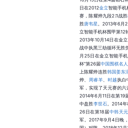
日在2012
金立
智能手机
赛，陈耀烨九段2∶1战胜
胜
唐韦星
。2013年6月
立智能手机杯围甲第12
2013年10月14日在
战中执黑三劫循环无胜
月25日在金立智能手机
杯”第26届
中国围棋名
上陈耀烨连胜
韩国
姜东
烨、
周睿羊
、
时越
执白
军，实现了天元赛的六
2014年6月11日在第19
中盘胜
李世石
。201
26日在第18届
中韩天
军。2017年9月4日
国）对阵。2018年12