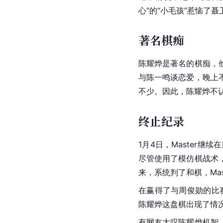
心”的“小毛孩”惹恼了
著名棋痴
陈耀烨是著名的棋痴，
与陈一鸣谈恋爱，晚上
不少。因此，陈耀烨不
终止纪录
1月4日，Master
尽管使用了模仿棋战术
来，系统判了和棋，Ma
在赢得了与周俊勋的比赛
陈耀烨这盘棋出现了情
有网友大叹陈耀烨机智，