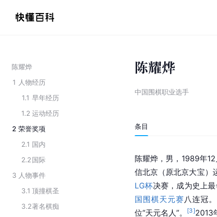
陈耀烨
陈耀烨
1
人物经历
中国围棋职业选手
1.1
早年经历
1.2
运动经历
条目
2
荣誉奖项
2.1
国内
陈耀烨，男，1989年
2.2
国际
信北京（原北京大宝）运动
3
人物事件
LG杯
决赛，成为史上最
3.1
顶撞棋圣
国围棋天元赛
八连冠。
3.2
著名棋痴
[
3
]
位“天元名人”。
201