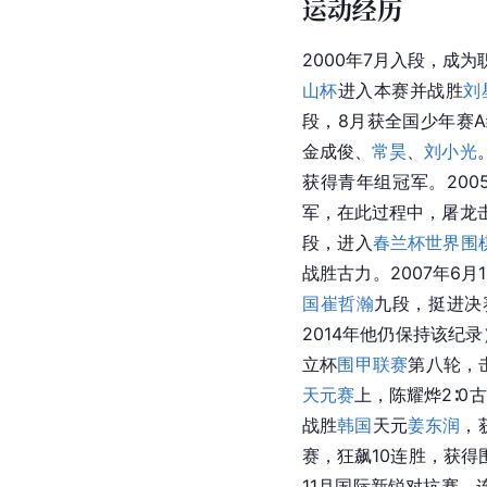
运动经历
2000年7月入段，成为
山杯
进入本赛并战胜
刘
段，8月获全国少年赛A
金成俊
、
常昊
、
刘小光
获得青年组冠军。200
军，在此过程中，屠龙
段，进入
春兰杯世界围
战胜古力。2007年6月
国
崔哲瀚
九段，挺进决
2014年他仍保持该纪
立杯
围甲联赛
第八轮，
天元赛
上，陈耀烨2∶0
战胜
韩国
天元
姜东润
，
赛，狂飙10连胜，获得
11月国际新锐对抗赛，