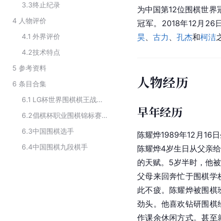
3.3
终止纪录
为中国第12位围棋世界冠
4
人物评价
冠军。2018年12月2
4.1
外界评价
昊
、
古力
、
孔杰
和
柯洁
4.2
技术特点
5
参考资料
人物经历
6
条目合集
6.1
LG杯世界围棋棋王战历届四强
早年经历
6.2
倡棋杯职业围棋锦标赛历届冠军
6.3
中国围棋选手
陈耀烨1989年12月
6.4
中国围棋九段棋手
陈耀烨4岁生日从父亲
的天赋。5岁半时，他
父母来回奔忙于围棋学
此不疲。陈耀烨被围棋
劲头。他喜欢钻研围棋
作课余休闲方式。甚至