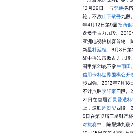
12月29日，与
李赫
搭
轮，不敌
山下敬吾
九段
年4月12日第9届
招商银
盘负于古力九段。201
亚洲电视快棋赛首轮，陈
新星
朴廷桓
；6月8日第
战中再次击败古力九段。2
围甲第21轮不敌
牛雨田
信用卡杯世界围棋公开
步四强。2012年7月18
不计点胜
李轩豪
四段。
21日在首届
百灵爱透杯
上，速胜
周贺玺
四段。2
5日在第17届三星财产
对抗赛
中，陈耀烨九段2
10月15日在第4届钻石