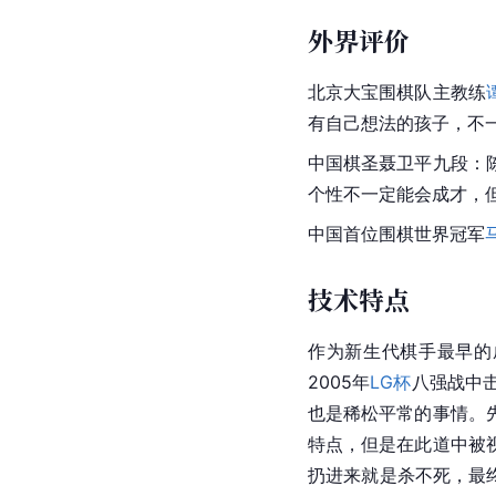
外界评价
北京大宝围棋队主教练
有自己想法的孩子，不
中国
棋圣
聂卫平九段：
个性不一定能会成才，
中国首位围棋世界冠军
技术特点
作为
新生代
棋手最早的
2005年
LG杯
八强战中
也是稀松平常的事情。
特点，但是在此道中被
扔进来就是杀不死，最