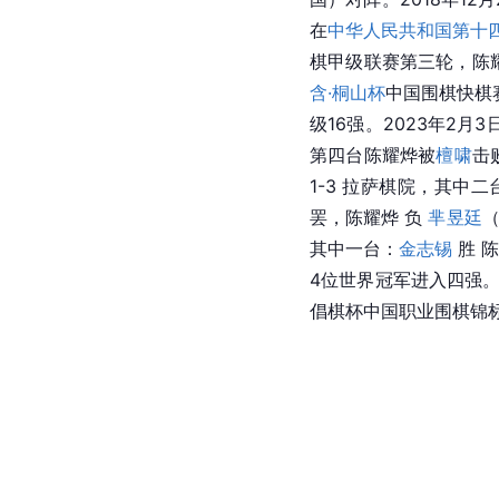
在
中华人民共和国第十
棋甲级联赛第三轮，陈
含·桐山杯
中国围棋快棋
级16强。2023年2
第四台陈耀烨被
檀啸
击
1-3 拉萨棋院，其中二
罢，陈耀烨 负 
芈昱廷
（
其中一台：
金志锡
 胜 
4位世界冠军进入四强。
倡棋杯中国职业围棋锦