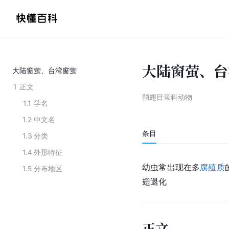
大陆窗萤、台
大陆窗萤、台湾窗萤
1
正文
鞘翅目萤科动物
1.1
学名
1.2
中文名
条目
1.3
分类
1.4
外形特征
幼虫常出现在多
腐殖质
1.5
分布地区
翅退化
正文