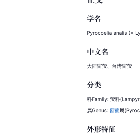
学名
Pyrocoelia analis (= L
中文名
大陆
窗萤
、台湾窗萤
分类
科Famliy: 
萤科
(
Lampyr
属Genus: 
窗萤
属(Pyroc
外形特征