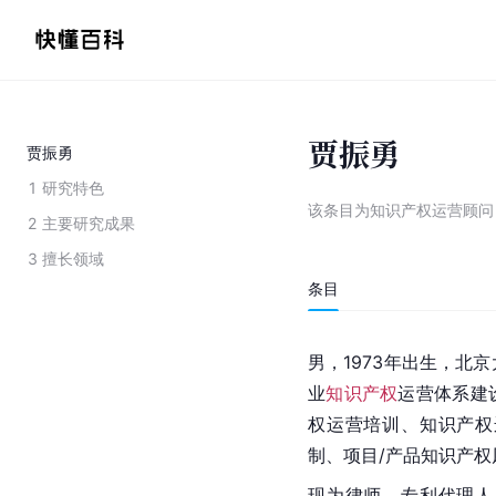
贾振勇
贾振勇
1
研究特色
该条目为
知识产权运营顾问
2
主要研究成果
3
擅长领域
条目
男，1973年出生，北
业
知识产权
运营体系建
权运营培训、知识产权
制、项目/产品知识产
现为律师、专利代理人