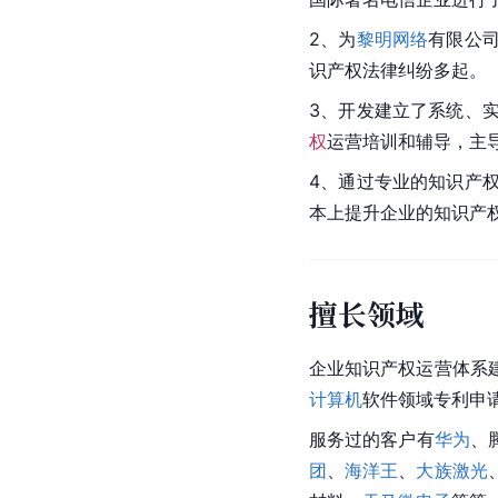
2、为
黎明网络
有限公
识产权法律纠纷多起。
3、开发建立了系统、
权
运营培训和辅导，主
4、通过专业的知识产
本上提升企业的知识产
擅长领域
企业知识产权运营体系
计算机
软件领域专利申
服务过的客户有
华为
、
团
、
海洋王
、
大族激光