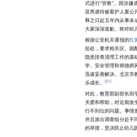
式进行“管教”。因涉嫌
亚男虐待被看护人案公
释之日起五年内从事未
大家深深道歉。将对幼儿
根据公安机关通报的
红
惩处，要求相关区、园
隐患排查清理工作的基
学、安全管理和师德师
迅速妥善解决。北京市
[
21
]
乐成长。
对此，教育部副部长田
关爱和帮助，对近期发
行不到位的问题。事情
并且派出调查组分赴不
的举措，坚决防止幼儿