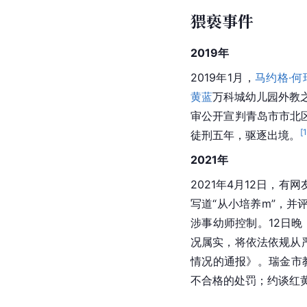
猥亵事件
2019年
2019年1月，
马约格·何
黄蓝
万科城幼儿园外教
审公开宣判青岛市市北
[
徒刑五年，驱逐出境。
2021年
2021年4月12日，
写道“从小培养m”，并
涉事幼师控制。12日
况属实，将依法依规从
情况的通报》。瑞金市
不合格的处罚；约谈红