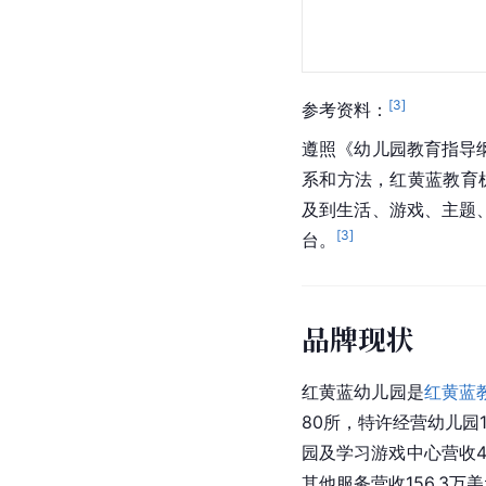
[
3
]
参考资料：
遵照《幼儿园教育指导
系和方法，红黄蓝教育
及到生活、游戏、主题
[
3
]
台。
品牌现状
红黄蓝幼儿园是
红黄蓝
80所，特许经营幼儿园1
园及学习游戏中心营收48
其他服务营收156.3万