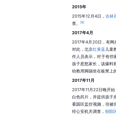
2015年
2015年12月4日，
吉林
[
8
]
查。
2017年4月
2017年4月20日，
对此，北京
红黄蓝
儿童
作人员表示，对于有些
孩子惹怒家长，该爆料
幼教用脚踢坐在板凳上
2017年11月
2017年11月22日晚
白色药片，并提供孩子
看园区监控视频，但被
经公安机关调查，
朝阳