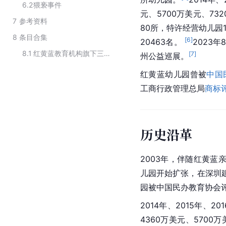
6.2
猥亵事件
元、5700万美元、73
7
参考资料
80所，特许经营幼儿园
8
条目合集
[
6
]
20463名。 
2023
8.1
红黄蓝教育机构旗下三大教育品牌
[
7
]
州公益巡展。
红黄蓝幼儿园曾被
中国
工商行政管理总局
商标
历史沿革
2003年，伴随红黄蓝
儿园开始扩张，在深圳
园被中国民办教育协会评
2014年、2015年、
4360万美元、5700