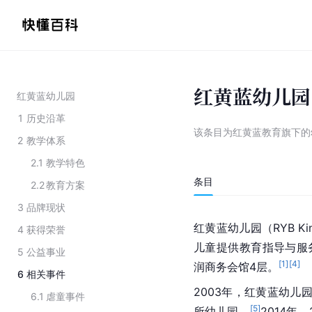
红黄蓝幼儿园
红黄蓝幼儿园
1
历史沿革
该条目为
红黄蓝教育旗下的
2
教学体系
2.1
教学特色
条目
2.2
教育方案
3
品牌现状
红黄蓝幼儿园（RYB Kind
4
获得荣誉
儿童提供教育指导与服
5
公益事业
[
1
]
[
4
]
润商务会馆4层。
6
相关事件
2003年，红黄蓝幼儿
6.1
虐童事件
[
5
]
所幼儿园。
2014年