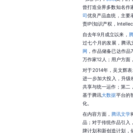
曾打造业界多数知名作
司
优良产品血统，主要
责IP(
知识产权
，Intel
自去年9月成立以来，
过七个月的发展，腾讯
网
，作品储备已达作品
万作家12人；用户方面
对于2014年，吴文辉
进一步加大投入，升级
共享与统一运作；第二
基于腾讯
大数据
平台的
化。
在内容方面，
腾讯文学
品；对于传统作品引入
牌计划和新创造计划，