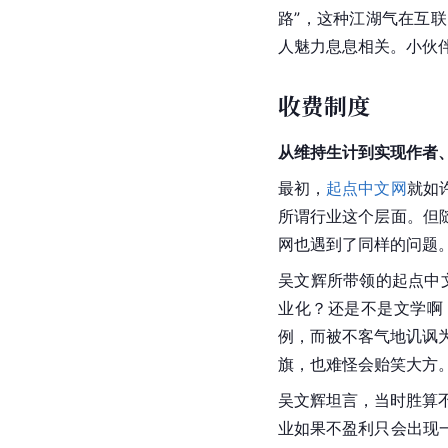
路”，这种江湖气在互
人魅力息息相关。小伙
收费制度
从维持生计到实现作者
最初，
起点中文网
就如
所谓行业这个层面。但
网也遇到了同样的问题
吴文辉所带领的起点中
业化？还是不是文学啊
例，而被不客气地讥讽为
旗，也难怪会贻笑大方
吴文辉坦言，当时胜算
业如果不盈利只会出现