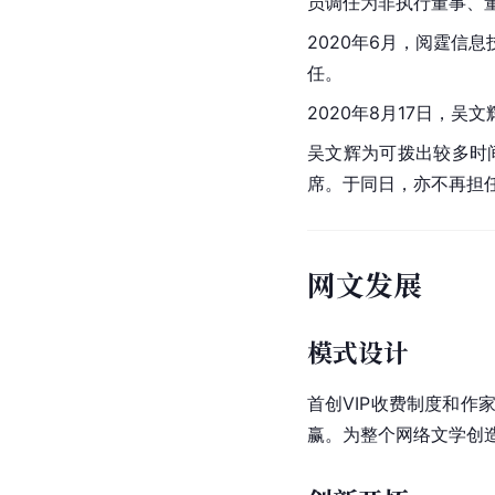
员调任为
非执行董事
、
2020年6月，阅霆信
任。
2020年8月17日，
吴文辉为可拨出较多时
席。于同日，亦不再担
网文发展
模式设计
首创VIP收费制度和作
赢。为整个网络文学创