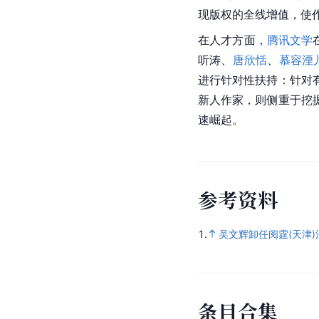
现版权的全线增值，使
在人才方面，
腾讯文学
听涛、
唐欣恬
、
慕容湮
进行针对性扶持：针对
新人作家，则侧重于挖
速崛起。
参
考
资
料
1.
吴文辉卸任阅霆(天津
条
目
合
集