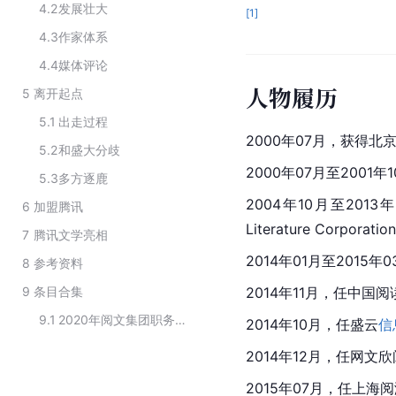
4.2
发展壮大
[
1
]
4.3
作家体系
4.4
媒体评论
人物履历
5
离开起点
5.1
出走过程
2000年07月，获得北
5.2
和盛大分歧
2000年07月至200
5.3
多方逐鹿
2004年10月至201
6
加盟腾讯
Literature Corpora
7
腾讯文学亮相
2014年01月至2015年
8
参考资料
9
条目合集
2014年11月，任中国
9.1
2020年阅文集团职务任免公示名单
2014年10月，任盛云
信
2014年12月，任网文
2015年07月，任上海