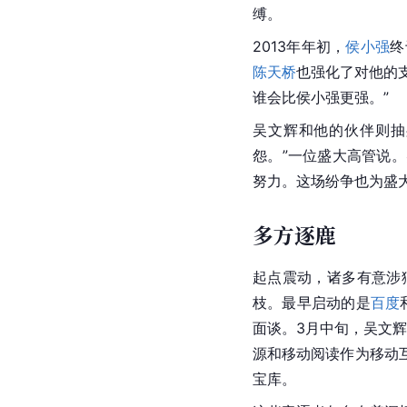
缚。
2013年年初，
侯小强
终
陈天桥
也强化了对他的支
谁会比侯小强更强。”
吴文辉和他的伙伴则抽
怨。”一位盛大高管说
努力。这场纷争也为盛大
多方逐鹿
起点震动，诸多有意涉
枝。最早启动的是
百度
面谈。3月中旬，吴文
源和移动阅读作为移动
宝库。