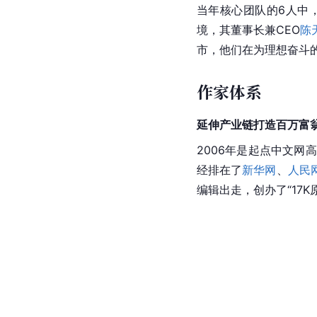
当年核心团队的6人中
境，其董事长兼CEO
陈
市，他们在为理想奋斗
作家体系
延伸产业链打造百万富
2006年是起点中文网
经排在了
新华网
、
人民
编辑出走，创办了“17