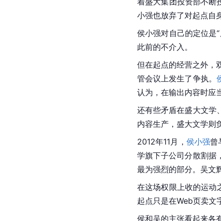
着盛大集团投资部不断
小强也放弃了对起点自
侯小强对自己的定位是
此前的不介入。
但在起点的经营之外，双
管会议上发生了争执。
认为，在输出内容时应
还有些矛盾在盛大文学
内容生产，盛大文学则
2012年11月，
侯小强
曾
学旗下子公司分散割据
最为强烈的部分。吴文
在这场权限上收的运动
起点只是在Web页卖文
侯和吴的主张看起来各