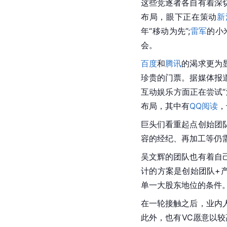
这些竞逐者各自有着深
布局，眼下正在策动
新
年“移动为先”;
雷军
的小
会。
百度
和
腾讯
的渴求更为
珍贵的门票。据媒体报
互动娱乐方面正在尝试“
布局，其中有
QQ阅读
，
巨头们看重起点创始团
容的经纪、再加工等仍
吴文辉的团队也有着自
计的方案是创始团队+
单一大股东地位的条件
在一轮接触之后，业内
此外，也有VC愿意以较