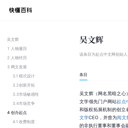
吴文辉
吴文辉
1
人物履历
该条目为
起点中文网创始人
2
人物经历
3
网文发展
条目
3.1
模式设计
3.2
创新开拓
吴文辉（网名黑暗之心
3.3
市场敏感性
文学领先门户网站
起点
3.4
市场竞争
和版权拓展机制的创立
4
创办起点
文学
CEO，并曾为
阅文
4.1
收费制度
的非执行董事和董事会副