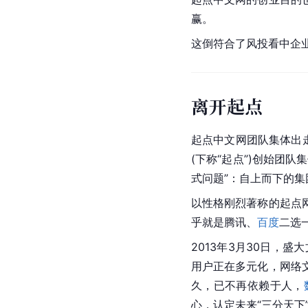
赢。
这倒符合了风投看中企
离开起点
起点中文网团队集体出走
(下称“起点”)创始团
式问题”：自上而下的
以性格刚烈著称的
起点
乎就是腾讯、
百度
二选
2013年3月30日，盛大
用户正在多元化，
网络
久，已不再依赖于人，
心，认定未来“三分天