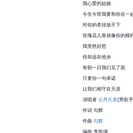
我心爱的姑娘
今生今世我要和你在一
对你的牵挂放不下
玫瑰花儿香就像你的模
我突然好想
你却远在他乡
有朝一日我们见了面
只要你一句承诺
让我们相守在天涯
演唱者 
云丹久美
[男歌手
作词 
勾辉
作曲 
勾辉
编曲 李凯绸