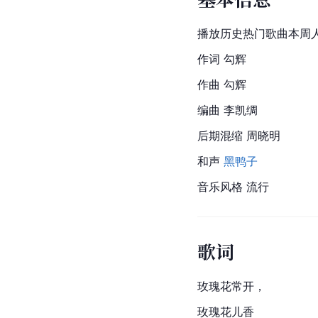
播放历史热门歌曲本周人
作词 勾辉
作曲 勾辉
编曲 李凯绸
后期混缩 周晓明
和声 
黑鸭子
音乐风格 流行
歌词
玫瑰花常开，
玫瑰花儿香