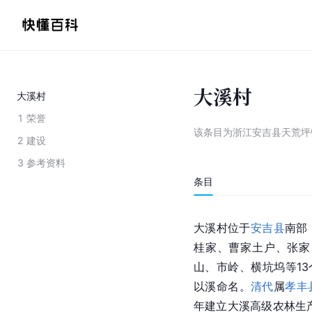
大溪村
大溪村
1
荣誉
该条目为
浙江安吉县天荒坪
2
建设
3
参考资料
条目
大溪村位于
安吉县
南部
桂家、曹家土户、张家
山、市岭、横坑坞等1
以溪命名。
清代
属
孝丰
年建立大溪高级农林生产