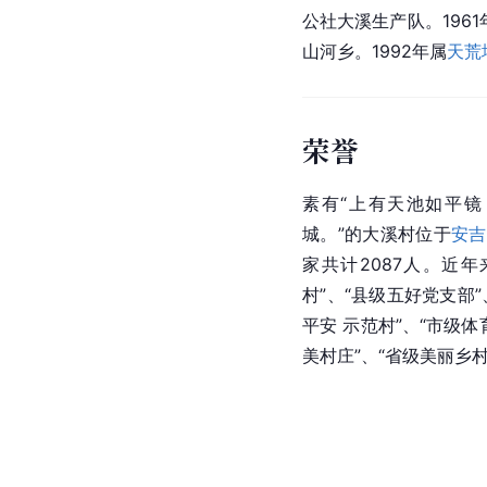
公社大溪生产队。196
山河乡。1992年属
天荒
荣誉
素有“上有
天池
如平镜
城。”的大溪村位于
安吉
家共计2087人。近
村”、“县级五好党支部
平安 示范村”、“市级体
美村庄”、“省级美丽乡