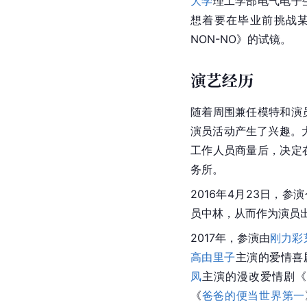
大学
理工学部电气电子
想着要在毕业前挑战某
NON-NO》的试镜。
演艺经历
随着周围兼任模特和演
演员活动产生了兴趣。大
工作人员商量后，决定
务所。
2016年4月23日，
员中林，从而作为演员
2017年，参演由
刚力彩
高由里子
主演的爱情喜
凤
主演的漫改爱情剧《
《
爸爸的便当世界第一