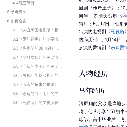
4.4
综艺节目
园剧《传奇王子》；1
5
参考资料
同年，参演美食剧《
6
条目合集
锁》；5月17日，他参
6.1
《热血街区电影版：极恶王》的主要演员
出演的电视剧《
死役所
6.2
《爱的距离》的主要演员
的病历~》；1月14日
参演的爱情剧《
东京爱
6.3
《告别前的30分钟》的主要演员
6.4
《雪耻女孩》的主要演员
6.5
《忘却的幸子》的主要演员
人物经历
6.6
《警视厅生物股长》的主要演员
6.7
《我家的执事如是说》的主要演员
早年经历
6.8
《永远的白羽毛》的主要演员
6.9
《死役所》的主要演员
清原翔的父亲是当地少
响，他从小学生到初中
球部。高中毕业后，考