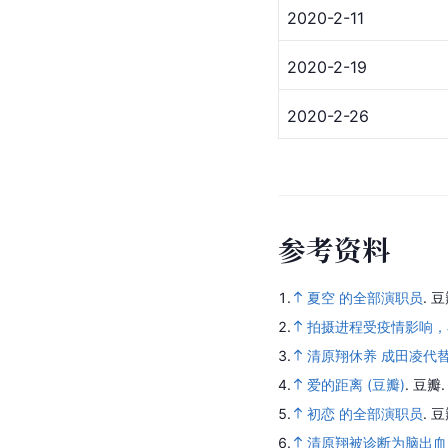
2020-2-11
2020-2-19
2020-2-26
参
考
资
料
1.
夏空 的全部演职员
.
豆
2.
拍摄进程受疫情影响，
3.
清原翔休养 成田凌代
4.
爱的距离 (豆瓣)
.
豆瓣
5.
初恋 的全部演职员
.
豆
6.
清原翔被诊断为脑出血