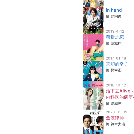
in hand
饰
野桐俊
2019-4-12
租赁之恋
饰
结城翔
2017-01-18
忘却的幸子
饰
梶幸圣
2018-10-12
活下去Alive
内科医的病历
饰
结城凉
2020-01-09
金装律师
饰
铃木大辅