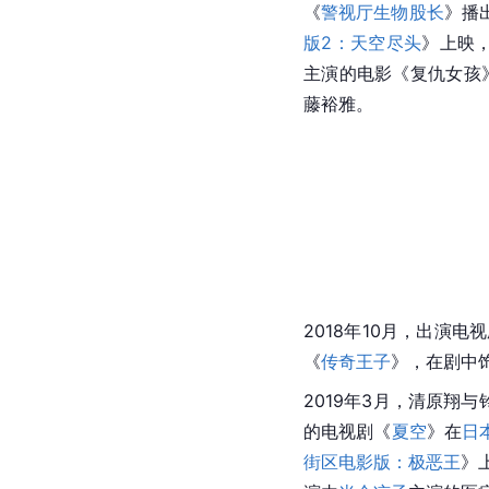
《
警视厅生物股长
》播出
版2：天空尽头
》上映，
主演的电影《复仇女孩
藤裕雅。
2018年10月，出演电
《
传奇王子
》，在剧中饰
2019年3月，清原翔
的电视剧《
夏空
》在
日
街区电影版：极恶王
》