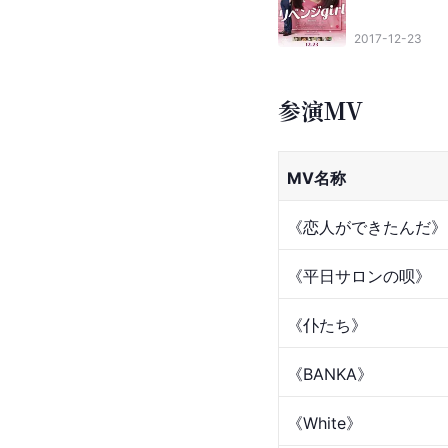
2017-12-23
参演MV
MV名称
《恋人ができたんだ》
《平日サロンの呗》
《仆たち》
《BANKA》
《White》