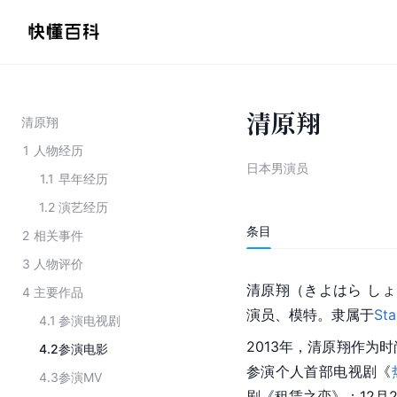
清原翔
清原翔
1
人物经历
日本男演员
1.1
早年经历
1.2
演艺经历
条目
2
相关事件
3
人物评价
清原翔（きよはら しょ
4
主要作品
演员、模特。隶属于
Sta
4.1
参演电视剧
2013年，清原翔作为时
4.2
参演电影
参演个人首部电视剧《
4.3
参演MV
剧《租赁之恋》；12月