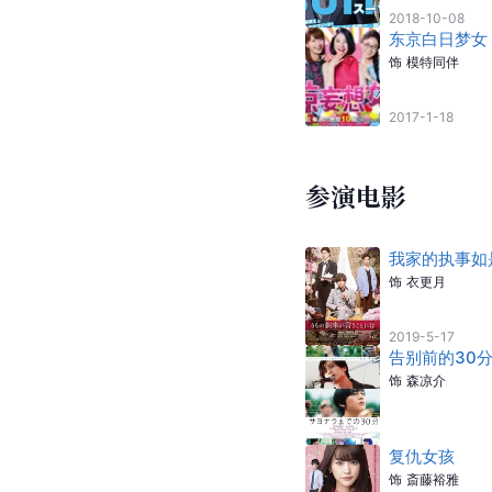
2018-10-08
东京白日梦女
饰
模特同伴
2017-1-18
参演电影
我家的执事如
饰
衣更月
2019-5-17
告别前的30
饰
森凉介
复仇女孩
饰
斎藤裕雅