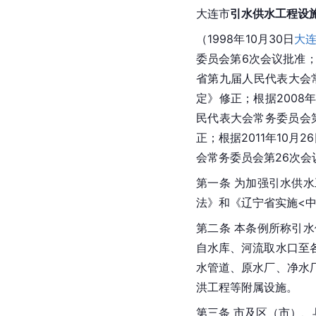
大连市
引水供水工程设
（1998年10月30日
大
委员会第6次会议批准；根
省第九届人民代表大会
定》修正；根据2008年
民代表大会常务委员会
正；根据2011年10月
会常务委员会第26次
第一条 为加强引水供
法
》和《
辽宁省
实施<
第二条 本条例所称引
自水库、河流取水口至
水管道、原水厂、净水
洪工程等附属设施。
第三条 市及区（市）