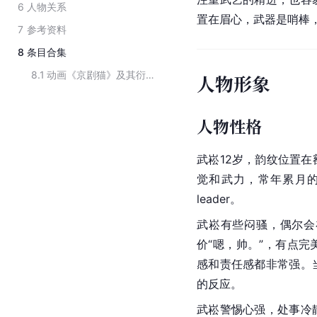
6
人物关系
置在眉心，武器是哨棒
7
参考资料
8
条目合集
8.1
动画《京剧猫》及其衍生作品中的角色
人物形象
人物性格
武
崧
12岁，韵纹位置
觉和武力，常年累月
leader。
武崧有些闷骚，偶尔会
价“嗯，帅。”，有点
感和责任感都非常强。
的反应。
武崧警惕心强，处事冷