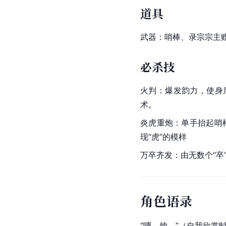
道具
武器：哨棒、录宗宗主
必杀技
火判：爆发韵力，使身
术。
炎虎重炮：单手抬起哨
现“虎”的模样
万卒齐发：由无数个“卒
角色语录
“嗯，帅。”（自我欣赏