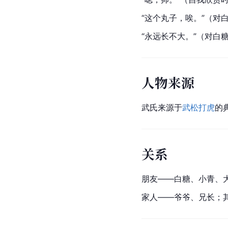
“这个丸子，唉。”（对
“永远长不大。”（对白
人物来源
武氏来源于
武松打虎
的
关系
朋友——白糖、小青、
家人——爷爷、兄长；