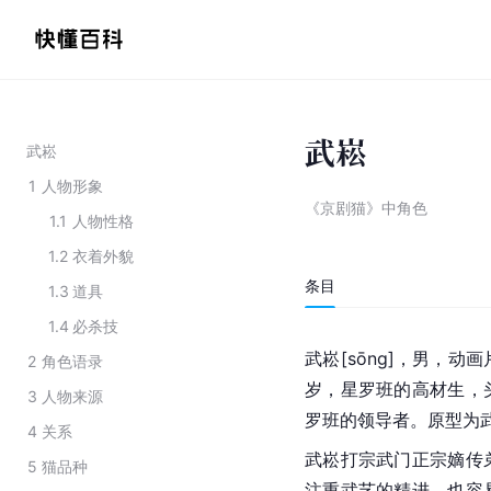
武崧
武崧
1
人物形象
《京剧猫》中角色
1.1
人物性格
1.2
衣着外貌
条目
1.3
道具
1.4
必杀技
武崧[sōng]，男，动画
2
角色语录
岁，星罗班的高材生，
3
人物来源
罗班的领导者。原型为
4
关系
武崧打宗武门正宗嫡传
5
猫品种
注重武艺的精进，也容