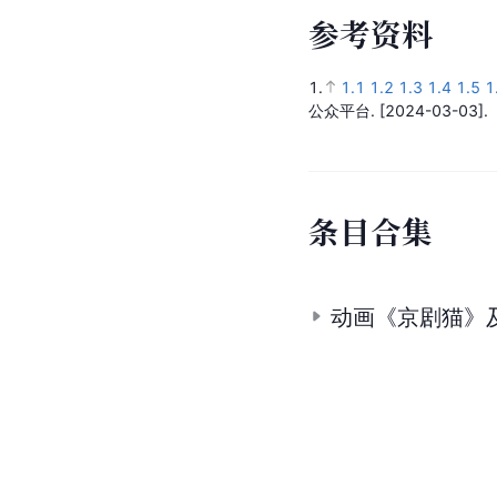
参
考
资
料
1.
1.1
1.2
1.3
1.4
1.5
1
公众平台.
[2024-03-03].
条
目
合
集
动画《京剧猫》