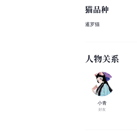
猫品种
暹罗猫
人
物
关
系
小青
好友