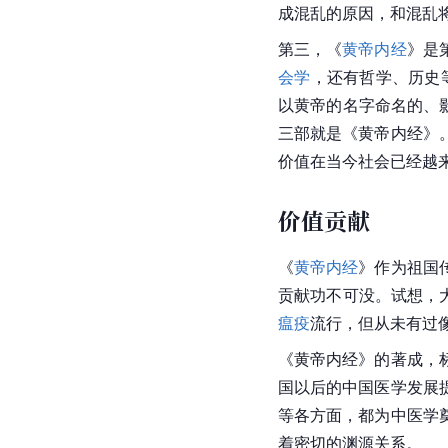
成混乱的原因，和混乱
第三，《
黄帝内经
》是
会学
，还有哲学、历史
以黄帝的名字命名的、
三部就是《黄帝内经》
价值在当今社会已经越
价值贡献
《
黄帝内经
》作为祖国
贡献功不可没。试想，大
瘟疫
流行，但从未有过
《黄帝内经》的著成，
国以后的中国医学发展
等各方面，都为
中医学
着密切的渊源关系。