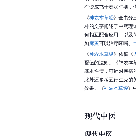
有说成书于
秦汉时期
，
《
神农本草经
》全书分
朴的文字阐述了中药理
何相互配合应用，以及
如
麻黄
可以治疗
哮喘
、
《
神农本草经
》依循《
配伍的法则。《神农本
基本性情，可针对疾病
此外还参考五行生克的
效果。《
神农本草经
》
现代中医
现代中医