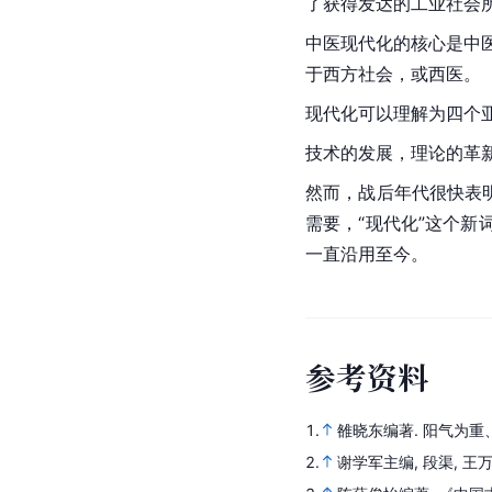
了获得发达的
工业社会
中医现代化的核心是中医
于西方社会，或西医。
现代化可以理解为四个
技术的发展，理论的革
然而，战后年代很快表
需要，“现代化”这个
一直沿用至今。
参
考
资
料
1.
雒晓东编著.
阳气为重
2.
谢学军主编, 段渠, 王