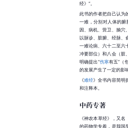
经》”。
此书的作者把自己认为
一难，分别对人体的腑
因、病机、营卫、腧穴
以脉诊、脏腑、经脉、
一难论病、六十二至六
冲要部位）和八会（脏
明确提出“
伤寒
有五”（
的发展产生了一定的影
《
难经
》全书内容简明
和注释本。
中药专著
《
神农本草经
》，又名
的药物学专着，是我国