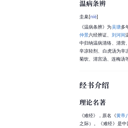
温病条辨
圭
臬
[
niè
]
《
温病
条辨》为
吴瑭
多
仲景
六经辨证、
刘河间
中归纳温病清络、清营
辛凉轻剂、白虎汤为辛
菊饮、清宫汤、连梅汤
经书介绍
理论名著
《难经》，原名《
黄帝
之际）。《难经》是中国