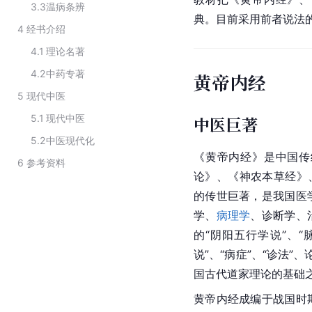
3.3
温病条辨
典。目前采用前者说法
4
经书介绍
4.1
理论名著
4.2
中药专著
黄帝内经
5
现代中医
5.1
现代中医
中医巨著
5.2
中医现代化
《黄帝内经》是中国传
6
参考资料
论》、《神农本草经》
的传世巨著，是我国医
学、
病理学
、诊断学、
的“阴阳五行学说”、“脉
说”、“病症”、“诊法”
国古代
道家
理论的基础
黄帝内经成编于战国时