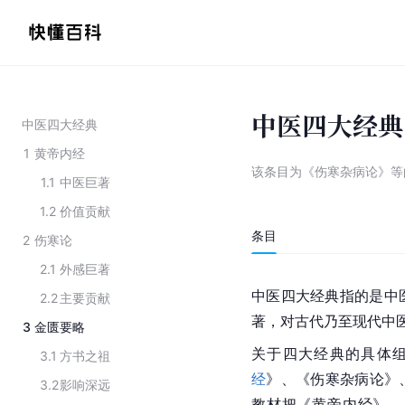
中医四大经典
中医四大经典
1
黄帝内经
该条目为
《伤寒杂病论》等
1.1
中医巨著
1.2
价值贡献
条目
2
伤寒论
2.1
外感巨著
中医四大经典指的是中
2.2
主要贡献
著，对古代乃至现代中
3
金匮要略
关于四大经典的具体
3.1
方书之祖
经
》、《
伤寒杂病论
》
3.2
影响深远
教材把《黄帝内经》、