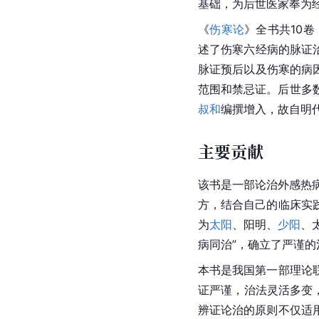
基础，为后世医家奉为
《
伤寒论
》全书共10卷
述了伤寒六经病的脉证治
脉证预后以及伤寒的病因
范围和禁忌证。后世多数
叔和
编撰增入，故自明
主要贡献
该书是一部论治外感热
方，结合自己的临床实
为
太阳
、阳明、
少阳
、
病同治”，确立了严谨
本书是我国第一部理论
证严谨，治法灵活多变
辨证论治的原则不仅适