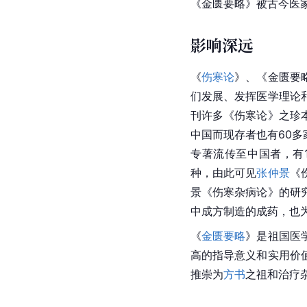
《
金匮要略
》被古今医
影响深远
《
伤寒论
》、《金匮要
们发展、发挥医学理论
刊许多《伤寒论》之珍
中国而现存者也有60多
专著流传至中国者，有
种，由此可见
张仲景
《
景《
伤寒杂病论
》的研
中成方制造的成药，也
《
金匮要略
》是祖国医
高的指导意义和实用价
推崇为
方书
之祖和治疗