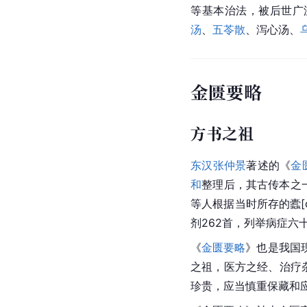
等基本治法，被后世广
汤
、
五苓散
、泻心汤、
金匮要略
方书之祖
东汉
张仲景
著述的《
金
和
整理后，其古传本之
等人根据当时所存的蠹[
剂
262首，列举病症
《
金匮要略
》也是我国
之祖，医方之经、治疗
珍贵，应当慎重保藏和