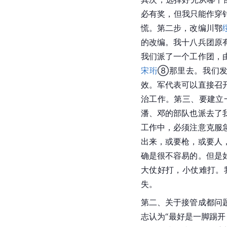
必有奖，但我只能作穿
慌。第二步，改编川鄂
的改编。我十八兵团原
我们派了一个工作团，
宋珩
⑧那里去。我们发
效。军代表可以直接召
治工作。第三、要建立
潘、邓的部队也派去了
工作中，必须注意克服
出来，或要枪，或要人
确是很不容易的。但是
大仗好打，小仗难打。
失。
第二、关于接管
成都
问
志认为“最好是一脚踢