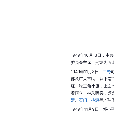
1949年10月13日
委员会主席；贺龙为西
1949年11月8日，
二野
部及广大市民，从下南
红、绿三角小旗，上面
着雨伞，神采奕奕，频
澧
、
石门
、
桃源
等地驻
1949年11月9日，