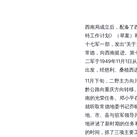
西南局成立后，配备了
特工作计划》（草案）和
十七军一部，发出“关于
常德，向西南挺进。第十军
二军于1949年11月1
出发，经慈利、
桑植
西
11月下旬，
二野
主力向
黔公路向
重庆
方向转移
南的光荣任务。邓小平
就听取常德地委书记乔
地、市、县与驻军领导
地评述了新时期的任务
的时间，抓了三项主要