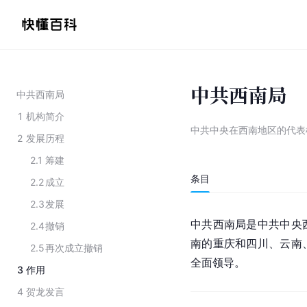
中共西南局
中共西南局
1
机构简介
中共中央在西南地区的代表
2
发展历程
2.1
筹建
条目
2.2
成立
2.3
发展
中共
西南
局是中共中央
2.4
撤销
南的
重庆
和
四川
、
云南
2.5
再次成立撤销
全面领导。
3
作用
4
贺龙发言