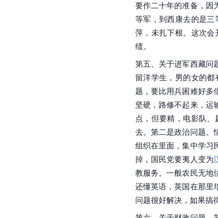
要作二十年的准备，因
等军，到西康去的是三
萍
，未扎下根。这次会
绩。
第五、关于进军西藏问
留洋学生，男的女的都
题，要比用兵困难好多
坚硬，路修不起来，运
点，但要精，电影队、
去。第二是政治问题。
组织在里面，集中学习
掉，国民党要夷人变为
教服务。一般农民无地
还懂
英语
，
英国
在那里
问题很好解决，如果搞
第六、关于财政问题。