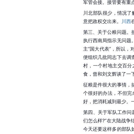
军管会接。接管要有重
川北部队很少，情况了
意把政权交出来。
川西
第三、关于公粮问题。
执行西南局指示无问题
主“国大代表”，所以
便组织几批同志下去调
村，一个村地主交百分
食，曾和
刘文辉
谈了一
征粮是件很大的事情，
个很好的办法，不但完
好，把消耗减到最少。
第四、关于军队工作问
们怎么样?”在大陆战
今天还要这样多的部队