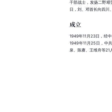
干部战士，发扬
二野
艰
日，刘、邓首长向
四川
成立
1949年11月23日，
1949年11月25日
泉、陈赓、王维舟等21