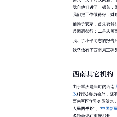
我向他们诉了一顿苦，
我们把工作做得好，财
铺摊子安家，首先要解
兵团调都行；二是从川
我听了小平同志的报告
我坚信有了西南局正确
西南其它机构
由于重庆是当时的西南
政
(行政)委员会外，还
西南军区”(司令员贺龙
人民图书馆”、“
中国新
各种会议在重庆召开。