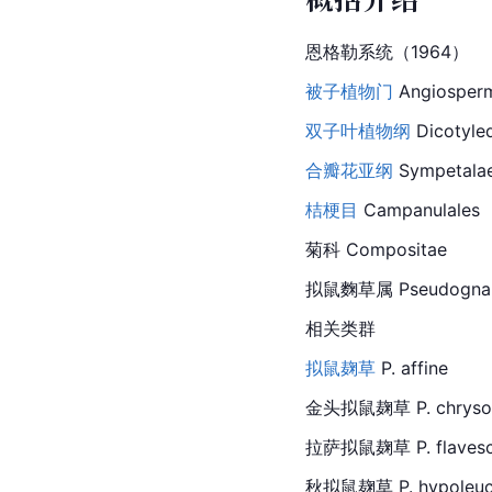
恩格勒系统（1964）
被子植物门
 Angiosper
双子叶植物纲
 Dicotyl
合瓣花亚纲
 Sympetala
桔梗目
Campanula
les
菊科 Compositae
拟鼠麴草属 Pseudognap
相关类群
拟鼠麹草
 P. affine
金头拟鼠麹草 P. chryso
拉萨拟鼠麹草 P. flavesc
秋拟鼠麹草 P. hypoleu