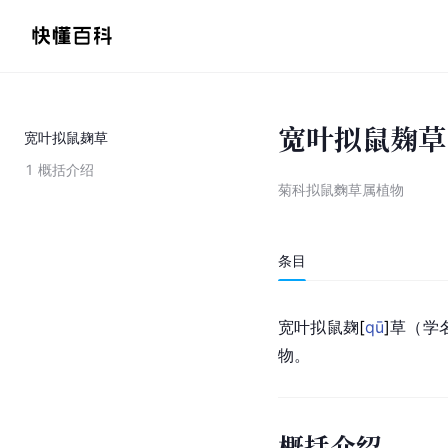
宽叶拟鼠麹草
宽叶拟鼠麹草
1
概括介绍
菊科拟鼠麴草属植物
条目
宽叶拟鼠
麹
[
qū
]
草（学名：
物。
概括介绍