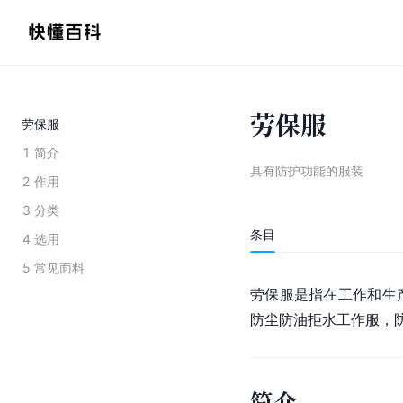
劳保服
劳保服
1
简介
具有防护功能的服装
2
作用
3
分类
条目
4
选用
5
常见面料
劳保服是指在工作和生
防尘防油拒水工作服，
简介