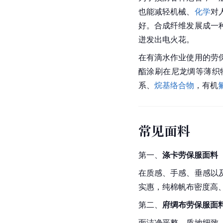
也能减轻机械、
化学
对
好。合成纤维发展成一
迸发出电火花。
在有滴水作业使用的劳
酯涂刷在尼龙绸等薄织
系、
烷基
络合物
，有机
常见面料
第一、
涤卡劳保服面料
在质感、手感、垂感以
实惠，纯棉帆布密度高
第二、
府绸布劳保服面
面洁净平整，质地细致