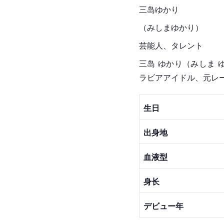
三岛ゆかり
（みし
まゆか
り）
芸能人、タレント
三岛 ゆかり（みしま ゆ
ラビアアイドル、元レー
生日
出身地
血液型
身长
デビュー年