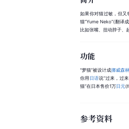
如果你对猫过敏，但又
猫“Yume Neko
比如张嘴、扭动脖子、
功能
"梦猫”被设计成
挪威森
你用
日语
说“过来，过
猫”在
日本
售价1万
日元
(
参
考
资
料