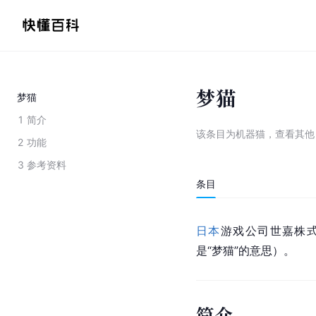
梦猫
梦猫
1
简介
该条目为
机器猫
，
查看
其
2
功能
3
参考资料
条目
日本
游戏公司世嘉株式
是“梦猫”的意思）。
简介