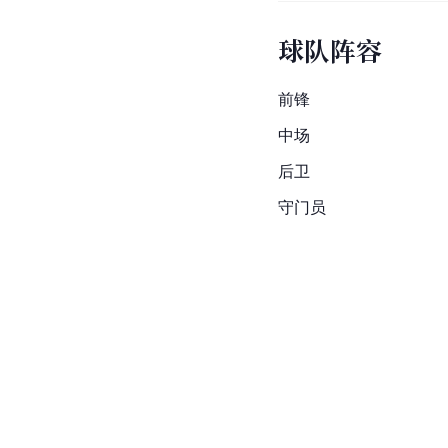
球队阵容
前锋
中场
后卫
守门员