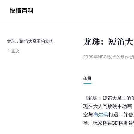
龙珠：短笛大
龙珠：短笛大魔王的复仇
1
正文
2009年NBGI发行的动作
条目
《龙珠：短笛大魔王的复仇》（D
现在大人气放映中动画
空与
布尔玛
相遇，并使
等。玩家将在3D横板