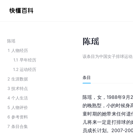
陈瑶
陈瑶
1
人物经历
该条目为
中国女子排球运动
1.1
早年经历
1.2
运动经历
条目
2
生涯数据
3
技术特点
陈瑶，女，1988年9
4
个人生活
的晚熟型，小的时候身高
5
人物评价
童时期的她带来任何遗
6
参考资料
儿将来一定是打排球的
7
条目合集
员成长计划。2007-20