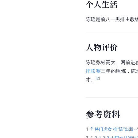
个人生活
陈瑶是前八一男排主教
人物评价
陈瑶身材高大，网前进
排联赛
三年的锤炼，陈
[
2
]
才。
参
考
资
料
1.
将门虎女 推“陈”出新
2.
2.1
2.2
中国女排运动