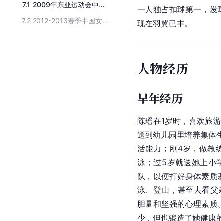
7.1
2009年东亚运动会中国女子排球队集训选手名单
一人独占扣球第一，发
7.2
2012-2013赛季中国女排联赛八一女子排球队球员名单
现在羽翼已丰。
人物经历
早年经历
陈瑶在1岁时，喜欢旅
送到幼儿园里培养集体
活能力；刚4岁，做教
泳；过5岁就送她上小
队，以便打好身体素质
泳、登山，甚至去看父
胆量和坚强的心理素质
少，但也锻造了她健康