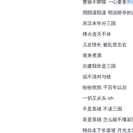
曹操不啰嗦 一心要拿
荆
用阴谋阳谋 明说暗夺的
东汉末年分三国
烽火连天不休
儿女情长 被乱世左右
谁来煮酒
尔虞我诈是
三国
说不清对与错
纷纷扰扰 千百年以后
一切又从头 oh
不是英雄 不读三国
若是英雄 怎么能不懂寂
独自走下长坂坡 月光太