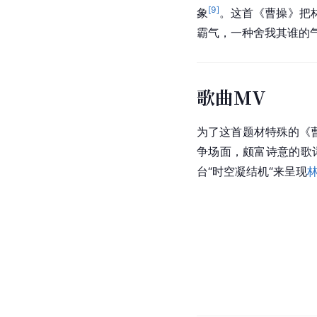
[
9
]
象
。这首《曹操》把
霸气，一种舍我其谁的
歌曲MV
为了这首题材特殊的《
争场面，颇富诗意的歌
台“时空凝结机“来呈现