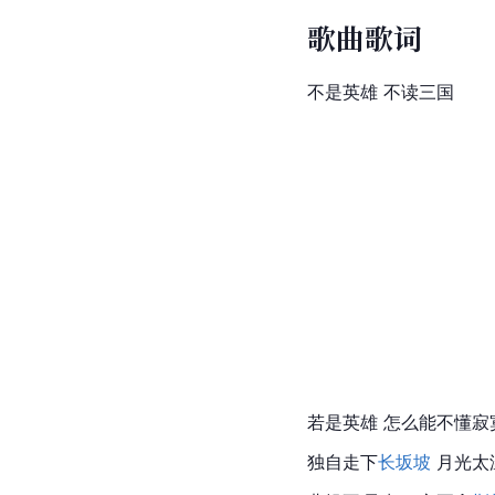
歌曲歌词
不是英雄 不读三国
若是英雄 怎么能不懂寂
独自走下
长坂坡
 月光太