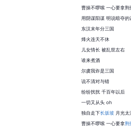
曹操不啰嗦 一心要拿荆
用阴谋阳谋 明说暗夺的
东汉末年分
三国
烽火连天不休
儿女情长 被乱世左右
谁来煮酒
尔虞我诈是三国
说不清对与错
纷纷扰扰 千百年以后
一切又从头 oh
独自走下
长坂坡
 月光太
曹操不啰嗦 一心要拿
荆