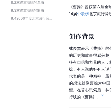
8.2
林俊杰演唱的单曲
《曹操》曾获第六届全球
8.3
林俊杰演唱的歌曲
14届
中歌榜
北京流行音
8.4
2006年度北京流行音乐典礼年度金曲获奖作品
创作背景
林俊杰表示《曹操》的
的历史和故事很感兴趣
很有自信和力量的人，
操，有人说他好有人说
代表的是一种精神，虽
的想法就像曹操对中国
望。在苦心思索后，
林
[
6
]
行版的《曹操》。