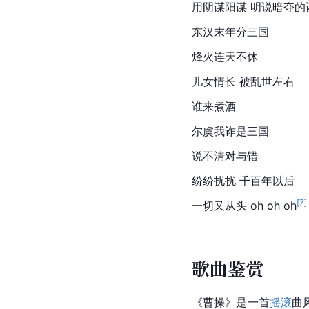
用阴谋阳谋 明说暗夺的
东汉末年分三国
烽火连天不休
儿女情长 被乱世左右
谁来煮酒
尔虞我诈是
三国
说不清对与错
纷纷扰扰 千百年以后
[
7
]
一切又从头 oh oh oh
歌曲鉴赏
《曹操》是一首
摇滚
曲