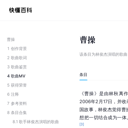
曹操
曹操
1
创作背景
该条目为
林俊杰演唱的歌曲
2
歌曲歌词
3
歌曲鉴赏
条目
4
歌曲MV
5
获得荣誉
《曹操》是由林秋离作
6
注释
2006年2月17日，
7
参考资料
国故事，林俊杰觉得曹
8
条目合集
想把一切结合成为一体
8.1
歌手林俊杰演唱的歌曲
[
3
]