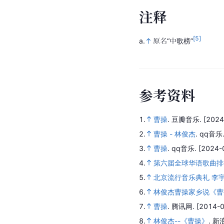
注
释
[5]
a.
原名“中歌榜”
参
考
资
料
1.
曹操
.
豆瓣音乐.
[2024
2.
曹操 - 林俊杰
.
qq音乐
3.
曹操
.
qq音乐.
[2024-
4.
第六届全球华语歌曲排
5.
北京流行音乐典礼 李
6.
林俊杰曹操家乡说《曹
7.
曹操
.
腾讯网.
[2014-0
8.
林俊杰--《曹操》
.
新