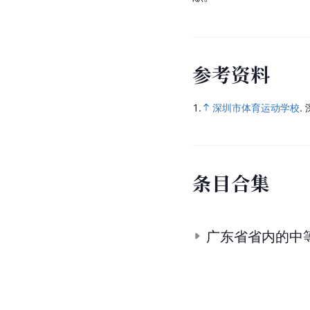
参
考
资
料
1.
深圳市体育运动学校
.
条
目
合
集
广东省省内的中