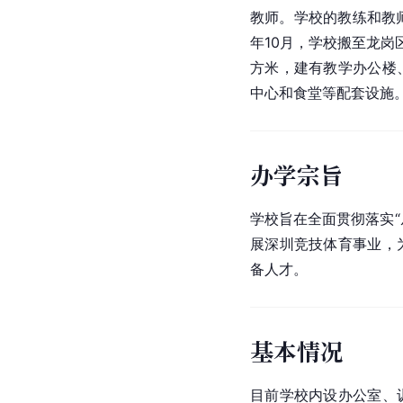
教师。学校的教练和教师
年10月，学校搬至
龙岗
方米，建有教学办公楼
中心和食堂等配套设施
办学宗旨
学校旨在全面贯彻落实“
展
深圳
竞技体育事业，
备人才。
基本情况
目前学校内设办公室、