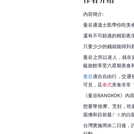
內容簡介:
曼谷通溫士凱帶你吃美
還有不可錯過的精彩夜
只要少少的錢就能得到
曼谷之所以迷人，就在
級旅館享受六星期美食
曼谷
適合自由行，交通
可見，且
泰式
美食非常
《曼谷
BANGKOK
》內容
想要學按摩、烹飪，吃
面佛和目前最ㄏㄤ的白
台灣實施周休二日後，
行動－－