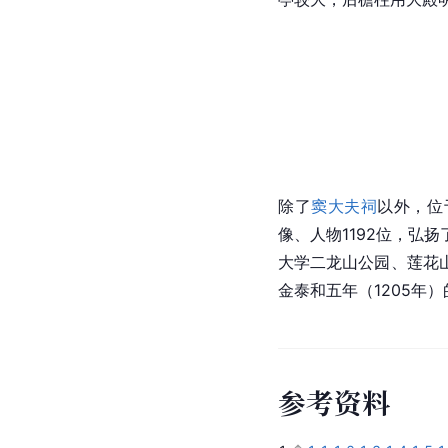
除了
窦大夫祠
以外，位
像、人物1192位，弘
大学二龙山公园、莲花
金泰和五年（1205年
参
考
资
料