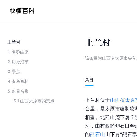
上兰村
上兰村
1
名称由来
该条目为
山西省太原市尖草
2
历史沿革
3
景点
条目
4
参考资料
5
条目合集
上兰村位于
山西省
太原
5.1
山西太原市的景点
公里，是太原市建制较
相望。北部山麓下属丘
河，由村西的烈石口奔
的
烈石山
山下有“烈石