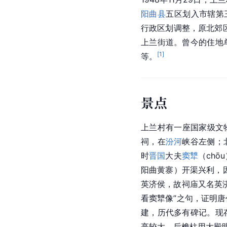
阳曲县
五区划入市辖第
行政区划调整，原北郊
上兰街道。曾今的住地
[
1
]
等。
景点
上兰村有一座国家级文
祠，在
汾河
峡谷左侧；
时
晋国
大夫
窦犨
（ch
阳曲黄寨）开渠兴利，
英济侯，故祠庙又名英
看窦犨像”之句，证明
建，历代多有碑记。现
亭较大，后檐柱用大殿