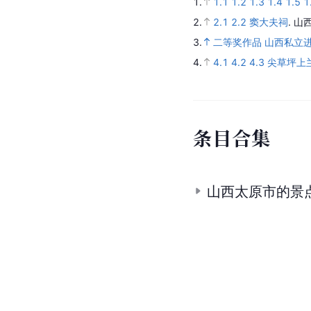
1.
1.1
1.2
1.3
1.4
1.5
1
2.
2.1
2.2
窦大夫祠
.
山
3.
二等奖作品 山西私立
4.
4.1
4.2
4.3
尖草坪上
条
目
合
集
山西太原市的景