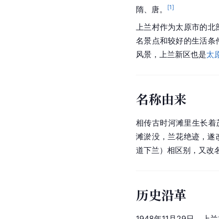
[
1
]
隋、唐。
上兰村作为太原市的北
名景点和较好的生活条
风景，上兰新区也是
太
名称由来
相传古时河滩里生长着
滩淤没，兰花绝迹，遂改
道下兰）相区别，又改
历史沿革
1948年11月29日，