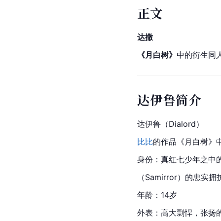
正文
达撒
《月白树》
中的衍生同
达伊鲁简介
达伊鲁（Dialord）
比比
的作品《月白树》
身份：
真红
七少年之中
（Samirror）的忠实
年龄：14岁
外表：高大剽悍，张扬