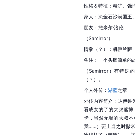
性格＆特征：粗犷、强
家人：流金石沙漠国王
朋友：撒米尔·洛伦
（Samirror）
情敌（？）：凯伊兰萨（Ca
备注：一个头脑简单的
（Samirror）有特
（？）。
个人外传：
湖蓝
之章
外传内容简介：
达伊鲁
看成女的了的大叔赌博
卡，当然无耻的大叔不
我……）要上当之时撒
给破坏了（笨笨）……