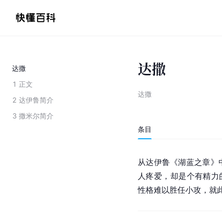
达撒
达撒
1
正文
达撒
2
达伊鲁简介
3
撒米尔简介
条目
从
达伊鲁
《
湖蓝
之章》
人疼爱，却是个有精力的
性格难以胜任小攻，就