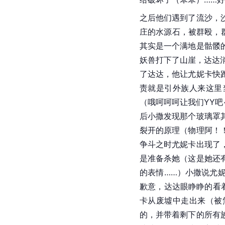
之后他们遇到了流沙，
庄的水源石，被群殴，
其实是一个满地是骷髅
妖兽打下了山崖，达达
了达达，他让尤妮卡快
责就是引外族人来这里
（哦呵呵呵让我们YY
后小撒发现那个玻璃罩
裂开的原理（物理阿！
争斗之时尤妮卡出现了
是准备杀她（这是她还
的表情……）小撒说尤
歉意，达达眼睁睁的看
卡从废墟中走出来（被
的，并带着剩下的所有