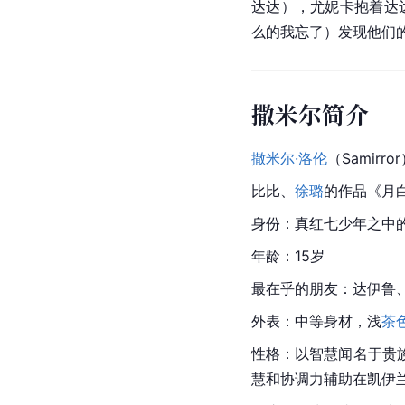
达达），尤妮卡抱着达
么的我忘了）发现他们
撒米尔简介
撒米尔·洛伦
（Samirro
比比、
徐璐
的作品《月
身份：真红七少年之中
年龄：15岁
最在乎的朋友：
达伊鲁
外表：中等身材，浅
茶
性格：以智慧闻名于贵
慧和协调力辅助在凯伊