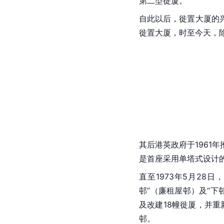
第二型徙厦。
自此以后，徙置大厦的
徙置大厦，时至今天，
其后港英政府于1961年
是首座采用单塔式设计
直至1973年5月28日，
邨”（廉租屋邨）及“下
及改建18幢徙厦，并重新
邨。