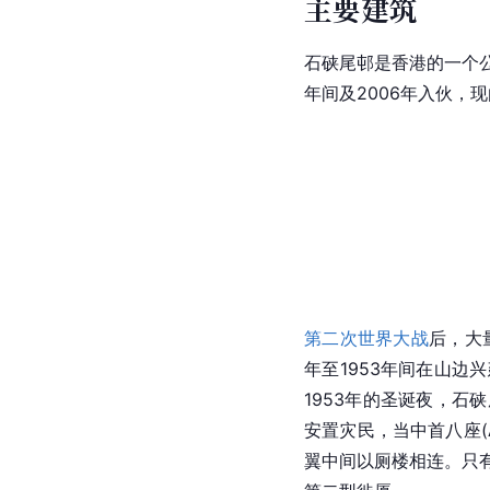
主要建筑
石硖尾邨是香港的一个公
年间及2006年入伙，现
第二次世界大战
后，大
年至1953年间在山
1953年的圣诞夜，
安置灾民，当中首八座(
翼中间以厕楼相连。只