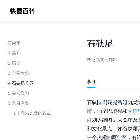
石硖尾
石硖尾
1
简介
香港九龙的地区
2
历史
3
主要建筑
条目
4
石硖尾公园
5
参考资料
石
硖
[
xiá
]
尾是香港九龙
6
条目合集
街
，西至巴域街和
大埔
6.1
香港九龙的景点
计划大纲图，大窝坪及
和文化景点，如石硖尾
一个热闹的商业区，有