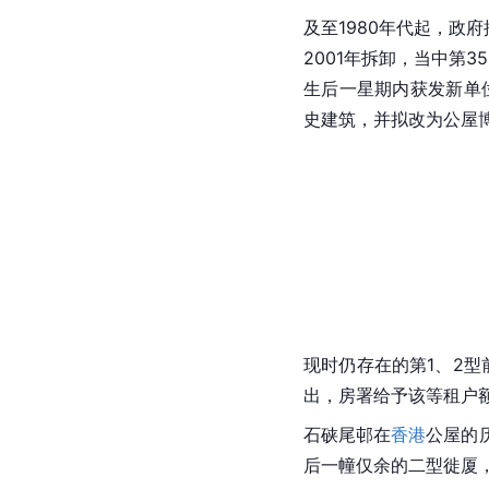
及至1980年代起，政府
2001年拆卸，当中第
生后一星期内获发新单位
史建筑，并拟改为公屋博
现时仍存在的第1、2型
出，房署给予该等租户
石硖尾邨在
香港
公屋的
后一幢仅余的二型徙厦