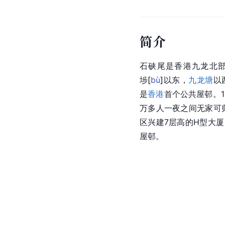
简介
石硖尾是香港九龙北
埗
[
bù
]
以东，
九龙塘
以
是
香港
首个公共屋
邨
。
万多人一夜之间无家可
区兴建7层高的H型大厦
屋邨。