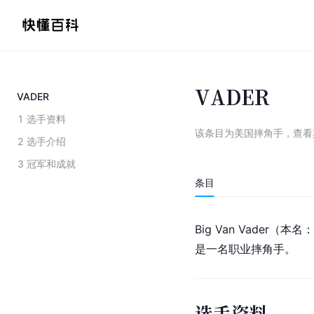
VADER
VADER
1
选手资料
该条目为
美国摔角手
，
查看
2
选手介绍
3
冠军和成就
条目
Big Van Vader（本
是一名职业摔角手。
选手资料