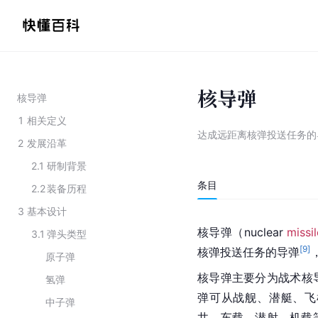
核导弹
核导弹
1
相关定义
达成远距离核弹投送任务的
2
发展沿革
2.1
研制背景
条目
2.2
装备历程
3
基本设计
核导弹（nuclear 
missil
3.1
弹头类型
[
9
]
核弹投送任务的导弹
原子弹
核导弹主要分为战术核
氢弹
弹可从战舰、潜艇、飞
中子弹
井、车载、潜射、机载