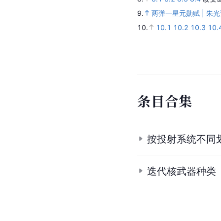
9.
两弹一星元勋赋 | 朱
10.
10.1
10.2
10.3
10.
条
目
合
集
按投射系统不同
迭代核武器种类