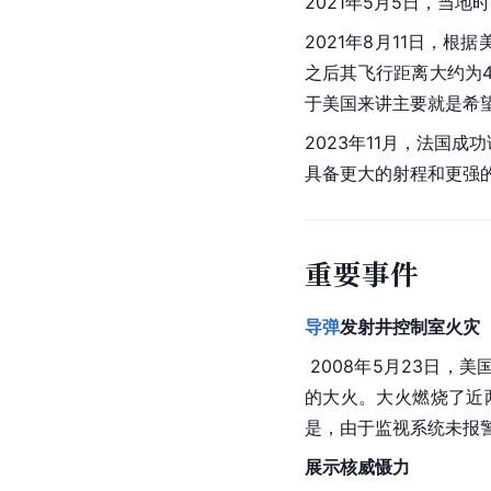
2021年5月5日，当地
2021年8月11日，根据
之后其飞行距离大约为4
于美国来讲主要就是希
2023年11月，
法国
成功
具备更大的射程和更强
重要事件
导弹
发射井控制室火灾
 2008年5月23日，美
的大火。大火燃烧了近
是，由于监视系统未报
展示核威慑力