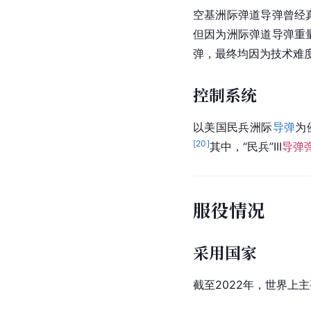
空基
洲际弹道导弹
曾经
但因为洲际弹道导弹重
弹
，最终均因为技术难
控制系统
以美国
民兵洲际
导弹
为
[
20
]
其中，“民兵”III
导弹
服役情况
采用国家
截至2022年，世界上