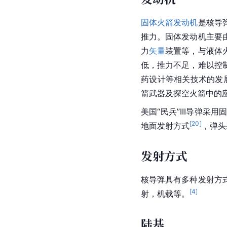
固体火箭发动机
是核导
推力。固体发动机主要
力
矢量
装置等，与液体
低，推力不足，难以控
药设计等相关技术的发
箭武器及探空火箭中的
美国“民兵”III导弹采
[
20
]
地面发射方式
，弹头
发射方式
核导弹
具有多种发射方
[
4
]
射，机载等。
陆基