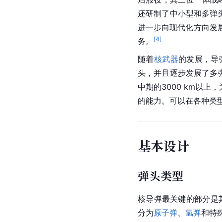
还研制了中小型和多弹头
进一步向现代化方向发
[
4
]
务。
随着
核武器
的发展，导
头，并且逐步发展了多
中期的3000 km以上
的能力。可以在各种类
基本设计
弹头类型
核导弹最关键的部分是
分为
原子弹
、
氢弹
和特