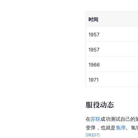
时间
1957
1957
1966
1971
服役动态
在
苏联
成功测试自己的
变弹，也就是
氢弹
。氢
[
26
]
[
27
]