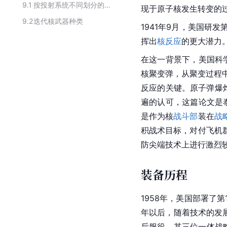
9.1
按投射系统不同划分的核武器
现于原子核发生转变的
9.2
迭代核武器种类
1941年9月，美国研
挥出
核反应
的更大潜力
在这一背景下，美国科
核聚变弹，从聚变过程
反应的关键。原子弹爆
遍的认可，这篇论文是
是作为核
战斗部
装在
战
积战术目标，对付飞机
防尖端技术上进行激烈
装备历程
1958年，美国部署了
年以后，随着技术的发展
后服役，其三位一体战略