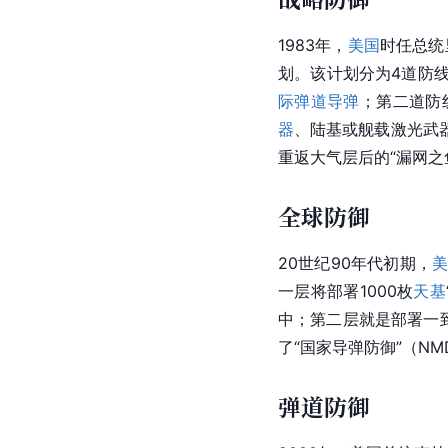
1983年，
美国
时任总统
划。该计划分为4道防
际弹道导弹
；第二道防
器
、陆基或舰载激光武
重返大气层后的“漏网之
全球防御
20世纪90年代初期，
一层将部署1000枚
天基
中；第二层就是部署一
了“国家导弹防御”（N
弹道防御