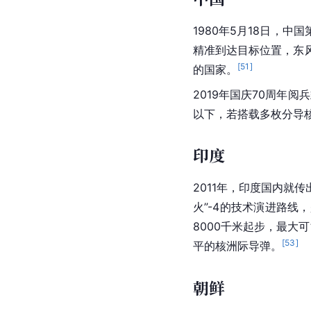
1980年5月18日，中国
精准到达目标位置，东风
[
51
]
的国家。
2019年国庆70周年
以下，若搭载多枚分导核
印度
2011年，
印度
国内就传出
火”-4的技术演进路
8000千米起步，最大
[
53
]
平的核洲际导弹。
朝鲜