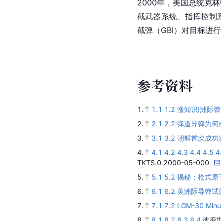
2000年，
美国总统
克林
截
武器系统
、指挥控制
截弹（GBI）对目标进
参
考
资
料
1.
1.1
1.2
涨知识!洲际
2.
2.1
2.2
弹道导弹为何
3.
3.1
3.2
朝鲜首次成功
4.
4.1
4.2
4.3
4.4
4.5
4
TKTS.0.2000-05-000.
5.
5.1
5.2
揭秘：枪式原
6.
6.1
6.2
美洲际导弹试
7.
7.1
7.2
LGM-30 Minut
8.
8.1
8.2
8.3
8.4
改变