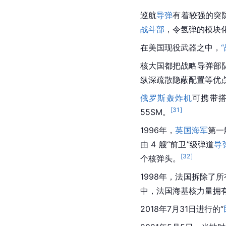
巡航
导弹
有着较强的突
战斗部
，令氢弹的模块
在美国现役武器之中，
核大国
都把
战略导弹部
纵深疏散隐蔽配置等优
俄罗斯
轰炸机
可携带
[
31
]
55SM。
1996年，
英国海军
第一
由 4 艘“前卫”级弹道
导
[
32
]
个核弹头。
1998年，
法国
拆除了所
中，法国海基核力量拥
2018年7月31日进行的“