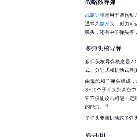
战略核导弹
战略导弹
是用于毁伤敌
通常为
氢弹
头，威力可
弹头，还有中子弹头等
多弹头核导弹
多弹头
核导弹
概念是20
式、分导式和机动式等
由母舱和
子弹头
组成，
3~10个子弹头到高
它不仅能攻击相隔一定
[
4
]
的能力。
多弹头要属机动式多弹
发动机