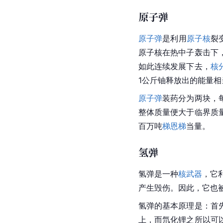
原子弹
原子弹
是利用
原子核
裂
原子核在热
中子
轰击下
如此连续发展下去，
核
1公斤铀释放出的能量
原子弹
装药分为两块，
整体质量便大于临界质
百万吨
梯恩梯
当量。
氢弹
氢弹是一种
核武器
，它
产生毁伤。因此，它也
氢弹的基本原理是：首
上，而氘化锂之所以可