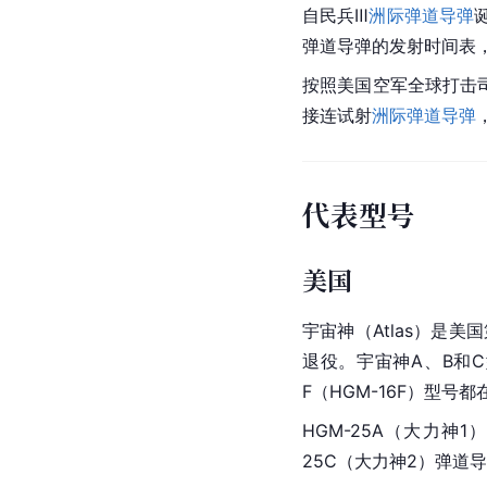
自
民兵
Ⅲ
洲际弹道导弹
弹道导弹的发射时间表
按照美国空军全球打击
接连试射
洲际弹道导弹
代表型号
美国
宇宙神（Atlas）是美
退役。宇宙神A、B和C型
F（HGM-16F）型号
HGM-25A（
大力神
1
25C（大力神2）弹道