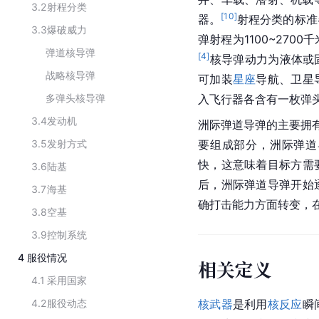
3.2
射程分类
[
10
]
器。
射程分类的标准
3.3
爆破威力
弹射程为1100~2700
弹道核导弹
[
4
]
核导弹动力为液体或
战略核导弹
可加装
星座
导航、卫星
多弹头核导弹
入飞行器各含有一枚弹
3.4
发动机
洲际弹道导弹的主要拥
3.5
发射方式
要组成部分，洲际弹道
快，这意味着目标方需
3.6
陆基
后，洲际弹道导弹开始
3.7
海基
确打击能力方面转变，
3.8
空基
3.9
控制系统
4
服役情况
相关定义
4.1
采用国家
4.2
服役动态
核武器
是利用
核反应
瞬