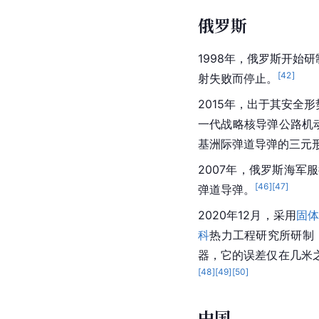
俄罗斯
1998年，
俄罗斯
开始研制
[
42
]
射失败而停止。
2015年，出于其安全
一代战略
核导弹
公路机动型
基洲际弹道导弹
的三元
2007年，
俄罗斯
海军服
[
46
]
[
47
]
弹道导弹
。
2020年12月，采用
固
科
热力工程研究所研制
器，它的误差仅在
几米
[
48
]
[
49
]
[
50
]
中国