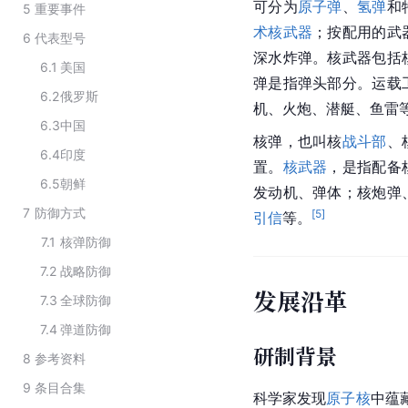
可分为
原子弹
、
氢弹
和
5
重要事件
术核武器
；按配用的武
6
代表型号
深水炸弹
。核武器包括
6.1
美国
弹是指弹头部分。运载
6.2
俄罗斯
机、火炮、潜艇、
鱼雷
6.3
中国
核弹
，也叫核
战斗部
、
6.4
印度
置。
核武器
，是指配备
6.5
朝鲜
发动机
、弹体；核炮弹
7
防御方式
[
5
]
引信
等。
7.1
核弹防御
7.2
战略防御
发展沿革
7.3
全球防御
7.4
弹道防御
研制背景
8
参考资料
9
条目合集
科学家发现
原子核
中蕴