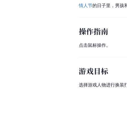
情人节
的日子里，男孩
操作指南
点击鼠标操作。
游戏目标
选择游戏人物进行换装