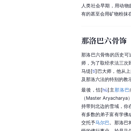
人类社会早期，用动物
有的甚至会用矿物粉抹
那洛巴六骨饰
那洛巴六骨饰的历史可
师，为了取经求法三次
马
缇
[
tí
]
巴大师，他从上
及那洛六法的特别的教
最後，
怙
[
hù
]
主
那洛巴
（Master Arya
持带到北边的雪域，你
有多数的弟子富有学佛
交托予
马尔巴
。
那洛巴
悟的佛行事业。於是马