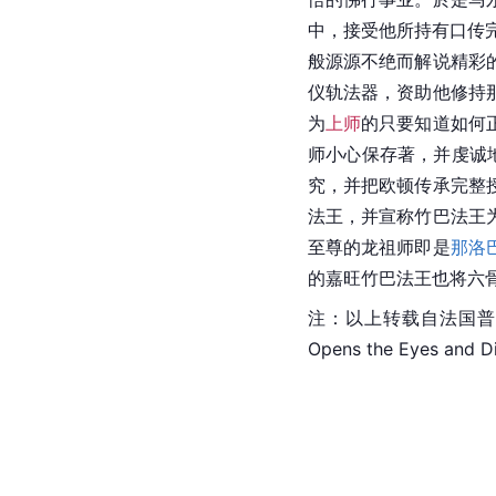
中，接受他所持有口传完
般源源不绝而解说精彩
仪轨法器，资助他修持
为
上师
的只要知道如何
师小心保存著，并虔诚地
究，并把欧顿传承完整
法王，并宣称竹巴法王
至尊的龙祖师即是
那洛
的嘉旺竹巴法王也将六
注：以上转载自法国普罗
Opens the Eyes and