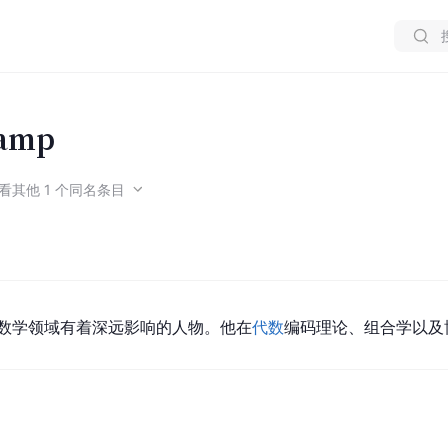
kamp
看
其他
1
个同名条目
是一位在数学领域有着深远影响的人物。他在
代数
编码理论、组合学以及