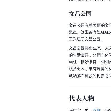
文昌公园
文昌公园
有着美丽的文
魁星。这里曾有过红红
工兴建了文昌公园。
文昌公园突出生态、人
的生活需要，公园主体
画柱，惟妙惟肖，栩栩
观赏树木，砌有蜿蜒的
就洒落在斑驳的树影之
代表人物
张广宁，男，
汉族
，19