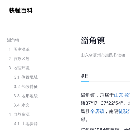
淄角镇
淄角镇
1
历史沿革
山东省滨州市惠民县辖镇
2
行政区划
3
地理环境
条目
3.1
位置境域
3.2
气候特征
淄角镇，隶属于
山东省
3.3
地形地貌
纬37°17′-37°22′5
3.4
水文
民县
辛店镇
，南隔
徒骇
4
自然资源
邻。
4.1
土地资源
淄角镇1984年建镇。