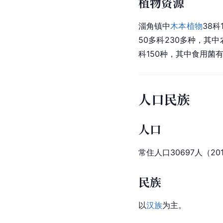
植物资源
淄角镇中
木本植物
38
50多科230多种，其
科150种，其中食用菌
人口民族
人口
常住人口30697人（20
民族
以
汉族
为主。