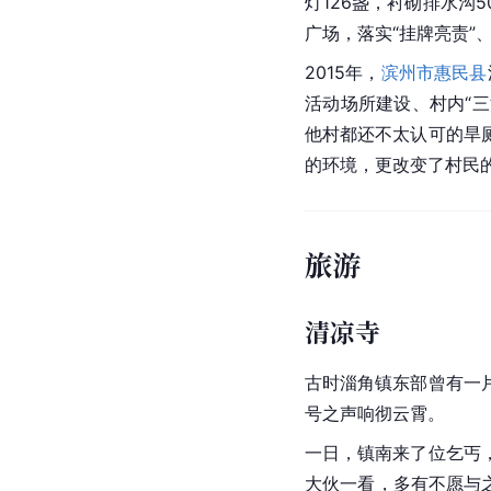
灯126盏，衬砌排水沟
广场，落实“挂牌亮责”
2015年，
滨州市
惠民县
活动场所建设、村内“三
他村都还不太认可的旱
的环境，更改变了村民
旅游
清凉寺
古时淄角镇东部曾有一
号之声响彻云霄。
一日，镇南来了位乞丐
大伙一看，多有不愿与