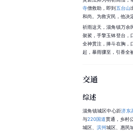
寺
僧救助，即到
五台山
和尚。为救灾民，他决
祈雨这天，淄角镇万余
袈裟
，手擎玉钵登台，
全神贯注，捧斗在胸，
起，暴雨骤至，引香全
交通
综述
淄角镇城区中心距
济东
与
220国道
贯通，乡村
城区、
滨州
城区、惠民