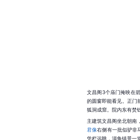
文昌阁
3个庙门掩映在
的圆窗即能看见。正门
狐洞成窟。院内东有焚
主建筑文昌阁坐北朝南
君像
右侧有一批似驴非马
凭栏远眺，淄角镇景一