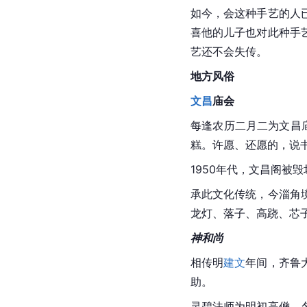
如今，会这种手艺的人
喜他的儿子也对此种手
艺还不会失传。
地方风俗
文昌
庙会
每逢农历二月二为文昌
糕。许愿、还愿的，说
1950年代，文昌阁被
承此文化传统，今淄角
龙灯、
落子
、高跷、芯
神和尚
相传明
建文
年间，
齐鲁
助。
灵碧法师为明初高僧，