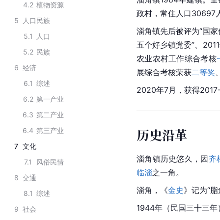
4.2
植物资源
政村，常住人口30697
5
人口民族
淄角镇先后被评为“国家
5.1
人口
五个好乡镇党委”、20
5.2
民族
农业农村工作综合考核
6
经济
展综合考核荣获
二等奖
6.1
综述
2020年7月，获得201
6.2
第一产业
6.3
第二产业
历史沿革
6.4
第三产业
7
文化
淄角镇历史悠久，因
齐
7.1
风俗民情
临淄
之一角。
8
交通
淄角，《
金史
》记为“
8.1
综述
1944年（民国三十三年
9
社会