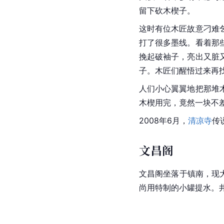
留下砍木楔子。
这时有位木匠故意刁难
打了很多墨线。看着那
挽起破袖子，亮出又脏
子。木匠们醒悟过来再
人们小心翼翼地把那堆
木楔用完，竟然一块不
2008年6月，
清凉寺
传
文昌阁
文昌阁坐落于镇南，现大
尚用特制的小罐提水。