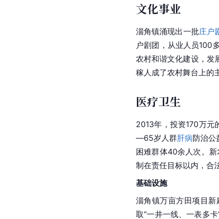
文化事业
淄角镇涌现出一批
庄户
户剧团，从业人员10
农村和谐文化建设，发
稼人成了农村舞台上的
医疗卫生
2013年，投资170
—65岁人群
肝病
防治公
困难群体40余人次。新
制在责任目标以内，合法
基础设施
淄角镇万亩方田项目新建
取“一井一线、一表多