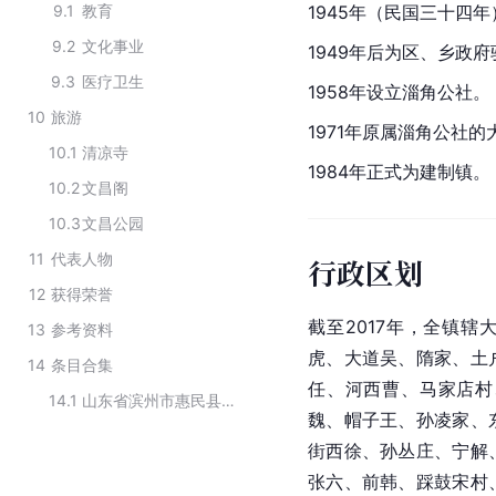
9.1
教育
1945年（民国三十四
9.2
文化事业
1949年后为区、乡政
9.3
医疗卫生
1958年设立淄角公社。
10
旅游
1971年原属淄角公社
10.1
清凉寺
1984年正式为建制镇。
10.2
文昌阁
10.3
文昌公园
11
代表人物
行政区划
12
获得荣誉
截至2017年，全镇
13
参考资料
虎、大道吴、隋家、土
14
条目合集
任、河西曹、
马家店村
14.1
山东省滨州市惠民县下辖镇
魏、帽子王、孙凌家、
街西徐、孙丛庄、宁解
张六、前韩、踩鼓宋村