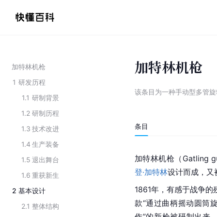
加特林机枪
加特林机枪
1
研发历程
该条目为
一种手动型多管旋
1.1
研制背景
1.2
研制历程
条目
1.3
技术改进
1.4
生产装备
加特林机枪（Gatlin
1.5
退出舞台
登·加特林
设计而成，又
1.6
重获新生
1861年，有感于战争
2
基本设计
款“通过曲柄摇动圆筒
2.1
整体结构
作”的新枪被研制出来