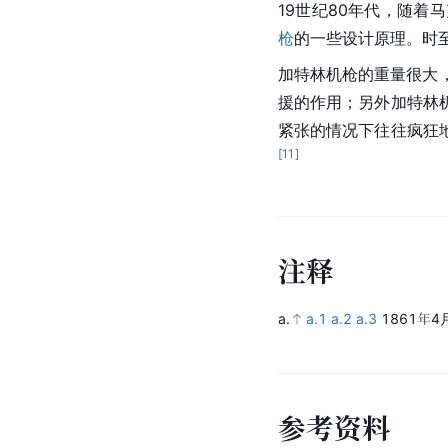
19世纪80年代，随
枪
的一些设计原理。时
加特林机枪的重量很大
援的作用；另外加特林
紧张的情况下往往疯狂
[
11
]
注
释
a.
a.1
a.2
a.3
1861年4
参
考
资
料