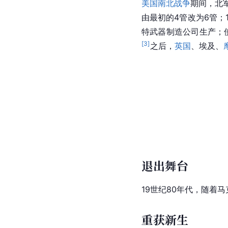
美国南北战争
期间，北军
由最初的4管改为6管；
特武器制造公司生产；
[
3
]
之后，
英国
、埃及、
退出舞台
19世纪80年代，随着
重获新生