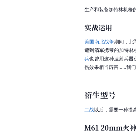
生产和装备
加特林
机枪
实战运用
美国南北战争
期间，北
遭到清军携带的
加特林
兵
也曾用这种速射兵器
伤效果相当厉害……我们
衍生型号
二战
以后，需要一种提
M61 20mm火