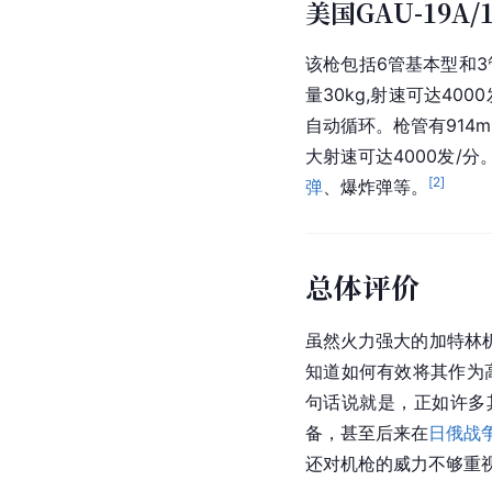
美国GAU-19A
该枪包括6管基本型和3管
量30kg,射速可达400
自动循环。枪管有914
大射速可达4000发/分
[
2
]
弹
、爆炸弹等。
总体评价
虽然火力强大的加特林
知道如何有效将其作为
句话说就是，正如许多
备，甚至后来在
日俄战
还对机枪的威力不够重