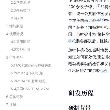
2.2
动作原理
[
6
]
200余发子弹。
加特
2.3
弹药类型
管，绕一公共轴依次发射
2.4
附件
[a]
早在美国
南北战争
中
3
性能数据
国也装备了加特林机枪
4
使用情况
国，当时称其为“格林炮”
机枪
装备部队后，机械
4.1
采用国家
4.2
实战运用
加特林机枪在当时饱受
知道如何有效使用这挺
5
衍生型号
电动机驱动的枪管和发
5.1
M61 20mm火神机关炮
生出M197 加特林
机炮
5.2
M197 加特林机炮
5.3
M134 “米尼冈”机枪
5.4
美国GAU-19A/12.7MM航空机枪
研发历程
6
总体评价
7
注释
研制背景