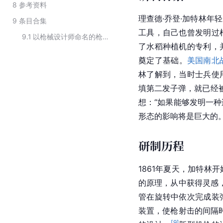
8
参考资料
理查德·乔登·加特林年
9
条目合集
工具，自己也曾发明过
9.1
以枪械设计师命名的枪支
了水稻种植机的专利，
奠定了基础。
美国南北
林了解到，当时士兵使
填第二发子弹，就已经
想：“如果能够发明一
形态的影响将是巨大的
研制历程
1861年夏天，加特林
的原理，从中获得灵感，
管在旋转中依次完成装
装置，使枪射击的间隔时
[
9
]