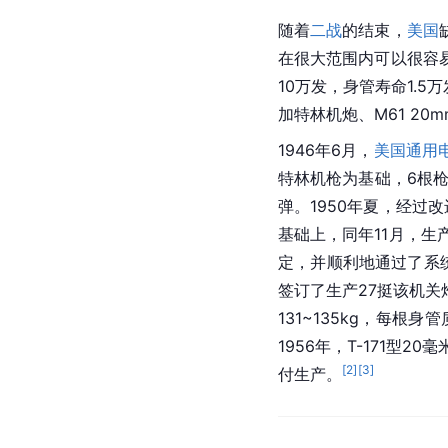
随着
二战
的结束，
美国
在很大范围内可以很容
10万发，身管寿命1.
加特林机炮、M61 20
1946年6月，
美国通用
特林机枪为基础，6根枪
弹。1950年夏，经过
基础上，同年11月，生
定，并顺利地通过了系
签订了生产27挺该机关炮
131~135kg，每根
1956年，T-171型2
[
2
]
[
3
]
付生产。