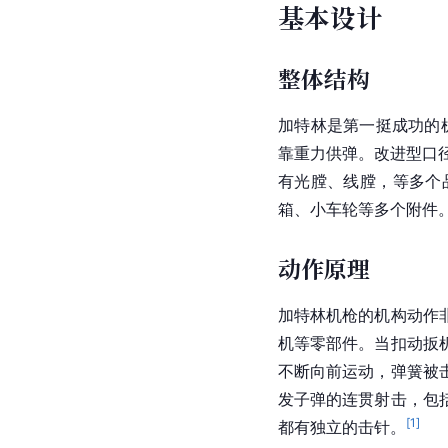
基本设计
整体结构
加特林
是第一挺成功的
靠重力供弹。改进型口径有
有光膛、线膛，等多个
箱、小车轮等多个附件
动作原理
加特林机枪的机构动作
机等零部件。当扣动扳
不断向前运动，弹簧被
发子弹的连贯射击，包
[
1
]
都有独立的击针。