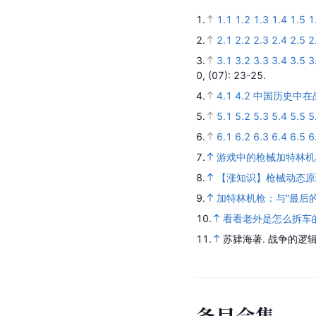
1.
1.1
1.2
1.3
1.4
1.5
1
2.
2.1
2.2
2.3
2.4
2.5
2
3.
3.1
3.2
3.3
3.4
3.5
3
0,
(07)
: 23-25.
4.
4.1
4.2
中国历史中在
5.
5.1
5.2
5.3
5.4
5.5
5
6.
6.1
6.2
6.3
6.4
6.5
6
7.
游戏中的枪械加特林机
8.
【涨知识】枪械动态原
9.
加特林机枪：与“最后的
10.
看看老外是怎么拆车
11.
苏肄海著.
战争的逻辑
条
目
合
集