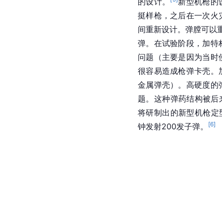
的设计。
新型机枪的
挺样枪，之后在一次火
间重新设计。弹膛可以
弹。在试验阶段，加特
问题（主要是因为当时
很容易造成枪弹卡壳。
金属弹壳）。高硬度的
题。这种弹药结构被后来
将研制出的新型机枪定
[
6
]
钟发射200发子弹。