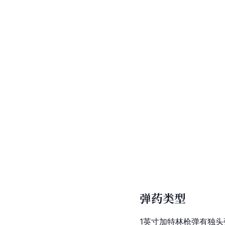
弹药类型
1英寸
加特林
枪弹有独头