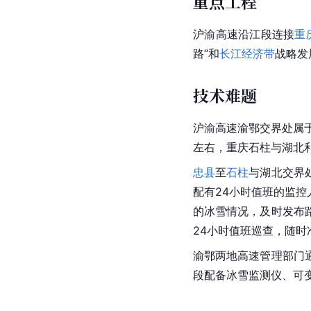
重点工程
沪渝高速
沿江段连接
重
路
”和
长江经济带
战略发
技术难题
沪渝高速渝鄂交界处属于
左右，重庆石柱与湖北
忠县
至
石柱
与湖北交界处
配有24小时值班的监
的冰雪情况，及时发布
24小时值班巡查，随
渝鄂两地高速管理部门
段配备冰雪监测仪、可