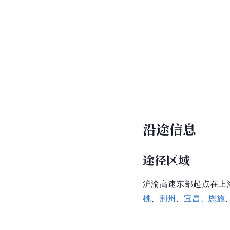
沿途信息
途径区域
沪渝高速
东部起点在上
桃
、
荆州
、
宜昌
、
恩施