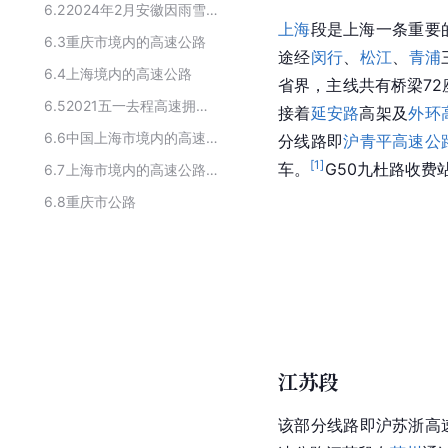
6.2
2024年2月安徽因雨雪天气影响封闭的高速公路
上海
段是上海一条重要
6.3
重庆市境内的高速公路
途经
闵行
、
松江
、
青浦
6.4
上海境内的高速公路
省界，主线共有桥梁72
6.5
2021五一去程高速拥堵路段预测
接着
延安路
高架及
外环
6.6
中国上海市境内的高速公路
分线路即
沪青平高速公
[
1
]
车。
G50九杜路收费站
6.7
上海市境内的高速公路线路
6.8
重庆市公路
江苏段
该部分线路即沪苏浙高速