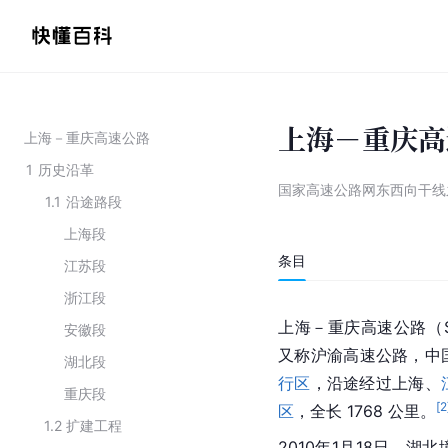
上海－重庆高
上海－重庆高速公路
1
历史沿革
国家高速公路网东西向干线
1.1
沿途路段
上海段
条目
江苏段
浙江段
上海
－
重庆
高速公路
（S
安徽段
又称沪渝高速公路，
中
湖北段
行区
，沿途经过上海、
重庆段
[
2
区
，全长 1768 公里。
1.2
扩建工程
2010年1月18日，湖北