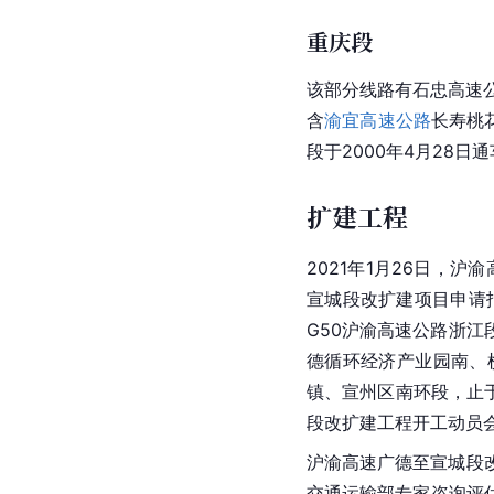
重庆段
该部分线路有
石忠高速
含
渝宜高速公路
长寿
桃
段于2000年4月28日
扩建工程
2021年1月26日，
沪渝
宣城段改扩建项目申请
G50沪渝高速公路浙
德
循环经济
产业园南、
镇、宣州区南环段，止于
段改扩建工程开工动员
沪渝高速广德至宣城段改
交通运输部专家咨询评