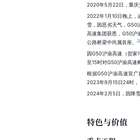
2020年5月22日，
2022年1月10日晚
雪，因恶劣天气，G5
高速集团
获悉，G50沪
[
公路桥梁中尚属首座。
因G50
沪渝高速
（贺家
至15时对G50沪渝高
根据G50沪渝高速宣
2023年9月15日24
2024年2月5日，因
特色与价值