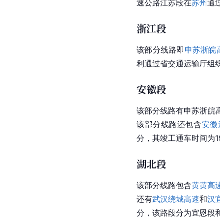
速公路江苏段在
苏州
通
浙江段
该部分线路即
申苏浙皖
利通过省交通运输厅组
安徽段
该部分线路有申苏浙皖
该部分线路还包含
安徽
分，其竣工通车时间为19
湖北段
该部分线路包含
黄黄高
还有
武汉绕城高速
和
汉
分，该路段分为宜恩段和恩