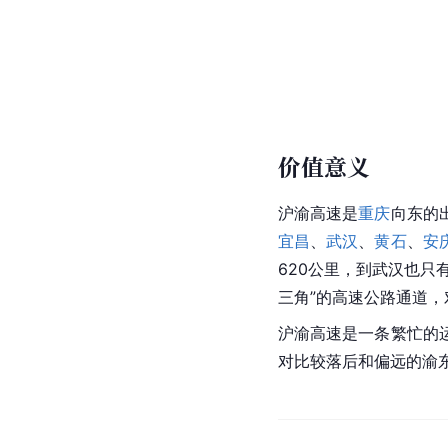
价值意义
沪渝高速
是
重庆
向东的
宜昌
、
武汉
、
黄石
、
安
620公里，到武汉也只
三角”的高速公路通道
沪渝高速
是一条繁忙的
对比较落后和偏远的渝