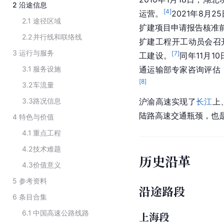
2
沿途信息
[
4
]
运营。
2021年8月
2.1
途径区域
扩建项目申请报告核准前
2.2
并行线和联络线
扩建工程开工动员会召
3
运行与服务
[
7
]
工建设。
同年11月
3.1
服务设施
通运输部专家咨询评估
[
8
]
3.2
车流量
3.3
路况信息
沪渝高速实现了
长江
上
陆路高速交通瓶颈，也是
4
特色与价值
4.1
重点工程
4.2
技术难题
历史沿革
4.3
价值意义
5
参考资料
沿途路段
6
条目合集
6.1
中国高速公路线路
上海段