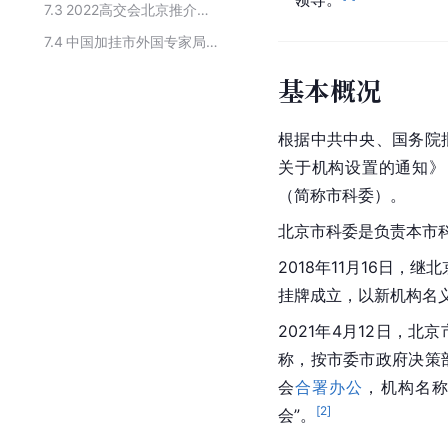
7.3
2022高交会北京推介发布会暨北京中关村－粤港澳大湾区协同创新推介交流会的指导单位
7.4
中国加挂市外国专家局牌子的国家机构
基本概况
根据中共中央、国务院
关于机构设置的通知》
（简称市科委）。
北京市
科委是负责本市
2018年11月16日，
挂牌成立，以新机构名
2021年4月12日，北
称，按市委市政府决策
会
合署办公
，机构名称
[
2
]
会”。